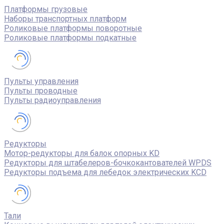
Платформы грузовые
Наборы транспортных платформ
Роликовые платформы поворотные
Роликовые платформы подкатные
Пульты управления
Пульты проводные
Пульты радиоуправления
Редукторы
Мотор-редукторы для балок опорных KD
Редукторы для штабелеров-бочкокантователей WPDS
Редукторы подъема для лебедок электрических KCD
Тали