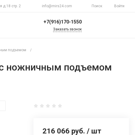
я д.18 стр. 2
info@mirs24.com
Поиск
Войти
+7(916)170-1550
Заказать звонок
+7(916)170-1550
г. Москва, ул.
чным подъемом
/
Верхоянская д.18 стр.
2
Пн-Пт 10:00-20:00
N с ножничным подъемом
Воскресенье
Выходной
info@mirs24.com
216 066 руб.
/
шт