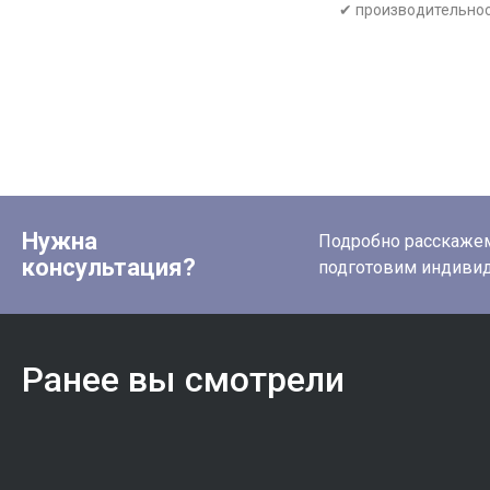
✔ производительнос
Нужна
Подробно расскажем 
консультация?
подготовим индиви
Ранее вы смотрели