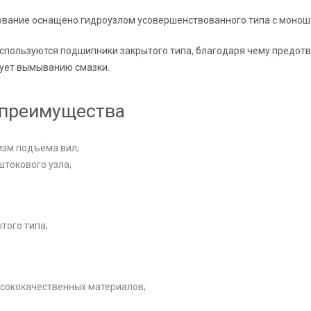
вание оснащено гидроузлом усовершенствованного типа с моно
используются подшипники закрытого типа, благодаря чему предот
вует вымыванию смазки.
преимущества
зм подъёма вил;
токового узла;
того типа;
ысококачественных материалов;