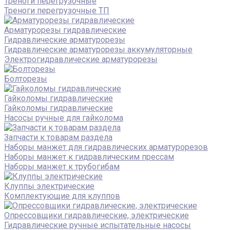
Треноги перегрузочные
Треноги перегрузочные ТП
Арматурорезы гидравлические
Гидравлические арматурорезы
Гидравлические арматурорезы аккумуляторные
Электрогидравлические арматурорезы
Болторезы
Гайколомы гидравлические
Гайколомы гидравлические
Насосы ручные для гайколома
Запчасти к товарам раздела
Наборы манжет для гидравлических арматурорезов
Наборы манжет к гидравлическим прессам
Наборы манжет к трубогибам
Клуппы электрические
Комплектующие для клуппов
Опрессовщики гидравлические, электрические
Гидравлические ручные испытательные насосы