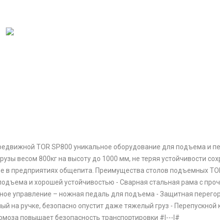
едвижной TOR SP800 уникальное оборудование для подъема и пе
рузы весом 800кг на высоту до 1000 мм, не теряя устойчивости с
ве в предприятиях общепита. Преимущества столов подъемных TO
подъема и хорошей устойчивостью - Сварная стальная рама с про
бное управление – ножная педаль для подъема - Защитная перегор
ый на ручке, безопасно опустит даже тяжелый груз - Перепускной
рмоза повышает безопасность транспортировки #|---|#