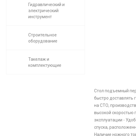
Гидравлический и
электрический
инструмент
Строительное
оборудование
Такелаж и
комплектующие
Стол подъемный пер
быстро доставлять г
на СТО, производст
высокой скоростью 
эксплуатации - Удо
спуска, расположенн
Наличие ножного то