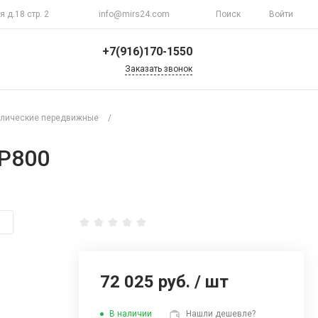
я д.18 стр. 2
info@mirs24.com
Поиск
Войти
+7(916)170-1550
Заказать звонок
+7(916)170-1550
г. Москва, ул.
влические передвижные
/
Верхоянская д.18 стр.
2
Пн-Пт 10:00-20:00
SP800
Воскресенье
Выходной
info@mirs24.com
72 025 руб.
/
шт
В наличии
Нашли дешевле?