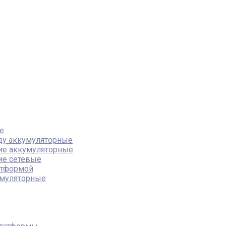
е
е
ду аккумуляторные
ие аккумуляторные
ие сетевые
атформой
муляторные