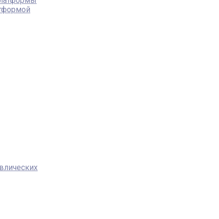
платформы
атформой
влических