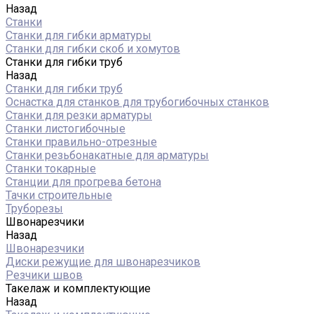
Назад
Станки
Станки для гибки арматуры
Станки для гибки скоб и хомутов
Станки для гибки труб
Назад
Станки для гибки труб
Оснастка для станков для трубогибочных станков
Станки для резки арматуры
Станки листогибочные
Станки правильно-отрезные
Станки резьбонакатные для арматуры
Станки токарные
Станции для прогрева бетона
Тачки строительные
Труборезы
Швонарезчики
Назад
Швонарезчики
Диски режущие для швонарезчиков
Резчики швов
Такелаж и комплектующие
Назад