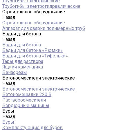
Трубогибы электрические
Трубогибы электрогидравлические
Строительное оборудование
Назад
Строительное оборудование
Аппарат для сварки полимерных труб
Бадьи для бетона
Назад
Бадьи для бетона
Бадьи для бетона «Рюмки»
Бадьи для бетона «Туфельки»
Тары для раствора
Ящики каменщика
Бензорезы
Бетоносмесители электрические
Назад
Бетоносмесители электрические
Бетономешалки 220 В
Растворосмесители
Бордюрные машины
Буры
Назад
Буры
Комплектующие для буров