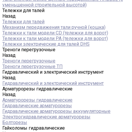
уменьшенной строительной высотой)
Тележки для талей
Назад
Тележки для талей
Механизм передвижения тали ручной (кошка)
Тележки к тали модели CD (тележки для ворот)
Тележки к тали модели РА (тележки для ворот)
Тележки электрические для талей DHS
Треноги перегрузочные
Назад
Треноги перегрузочные
Треноги перегрузочные ТП
Гидравлический и электрический инструмент
Назад
Гидравлический и электрический инструмент
Арматурорезы гидравлические
Назад
Арматурорезы гидравлические
Гидравлические арматурорезы
Гидравлические арматурорезы аккумуляторные
Электрогидравлические арматурорезы
Болторезы
Гайколомы гидравлические