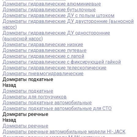
Домкраты гидравлические алюминиевые
Домкраты гидравлические бутылочные
Домкраты гидравлические ДУ c полым штоком
Домкраты гидравлические ДУ двусторонние (выносной
насос)
Домкраты гидравлические ДУ односторонние
(выносной насос)
Домкраты гидравлические низкие
Домкраты гидравлические путевые
Домкраты гидравлические с лапой
Домкраты гидравлические с фиксирующей гайкой
Домкраты гидравлические телескопические
Домкраты пневмогидравлические
Домкраты подкатные
Назад
Домкраты подкатные
Домкраты для погрузчиков
Домкраты подкатные автомобильные
Домкраты подкатные автомобильные для СТО
Домкраты реечные
Назад
Домкраты реечные
Домкраты реечные автомобильные модели HI-JACK