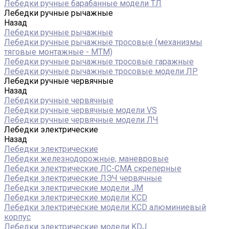
Лебедки ручные барабанные модели ТЛ
Лебедки ручные рычажные
Назад
Лебедки ручные рычажные
Лебедки ручные рычажные тросовые (механизмы
тяговые монтажные - МТМ)
Лебедки ручные рычажные тросовые гаражные
Лебедки ручные рычажные тросовые модели ЛР
Лебедки ручные червячные
Назад
Лебедки ручные червячные
Лебедки ручные червячные модели VS
Лебедки ручные червячные модели ЛЧ
Лебедки электрические
Назад
Лебедки электрические
Лебедки железнодорожные, маневровые
Лебедки электрические ЛС-СМА скреперные
Лебедки электрические ЛЭЧ червячные
Лебедки электрические модели JM
Лебедки электрические модели KCD
Лебедки электрические модели KCD алюминиевый
корпус
Лебедки электрические модели KDJ