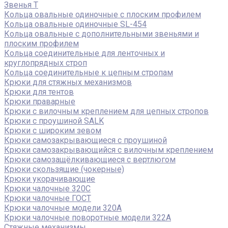
Звенья Т
Кольца овальные одиночные c плоским профилем
Кольца овальные одиночные SL-454
Кольца овальные с дополнительными звеньями и
плоским профилем
Кольца соединительные для ленточных и
круглопрядных строп
Кольца соединительные к цепным стропам
Крюки для стяжных механизмов
Крюки для тентов
Крюки праварные
Крюки с вилочным креплением для цепных стропов
Крюки с проушиной SALK
Крюки с широким зевом
Крюки самозакрывающиеся с проушиной
Крюки самозакрывающийся с вилочным креплением
Крюки самозащёлкивающиеся с вертлюгом
Крюки скользящие (чокерные)
Крюки укорачивающие
Крюки чалочные 320C
Крюки чалочные ГОСТ
Крюки чалочные модели 320А
Крюки чалочные поворотные модели 322А
Стяжные механизмы