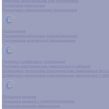
Навесное оборудование для погрузчиков
Погрузчики дизельные
Погрузчики электрические трехопорные
Подъемники
Подъемники мачтовые телескопические
Подъемники ножничные передвижные
Ричтраки (штабелеры-погрузчики)
Ричтраки электрические самоходные с кабиной
Штабелеры-погрузчики электрические самоходные без 
Штабелеры-погрузчики электрические самоходные с пл
Сборщики заказов
Сборщики заказов с электроподъемом
Сборщики заказов самоходные