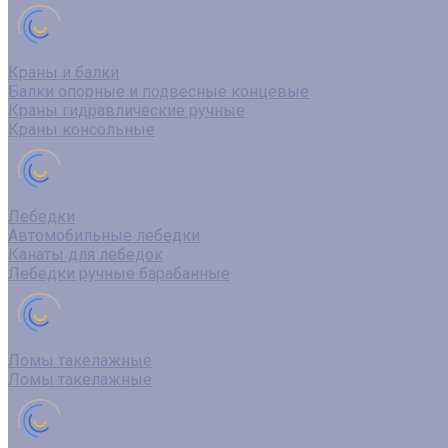
Краны и балки
Балки опорные и подвесные концевые
Краны гидравлические ручные
Краны консольные
Лебедки
Автомобильные лебедки
Канаты для лебедок
Лебедки ручные барабанные
Ломы такелажные
Ломы такелажные