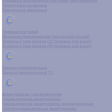
Концевые выключатели для талей электрических
Тали ручные рычажные
Тали ручные червячные
Тележки для талей
Механизм передвижения тали ручной (кошка)
Тележки к тали модели CD (тележки для ворот)
Тележки к тали модели РА (тележки для ворот)
Треноги перегрузочные
Треноги перегрузочные ТП
Арматурорезы гидравлические
Гидравлические арматурорезы
Гидравлические арматурорезы аккумуляторные
Электрогидравлические арматурорезы