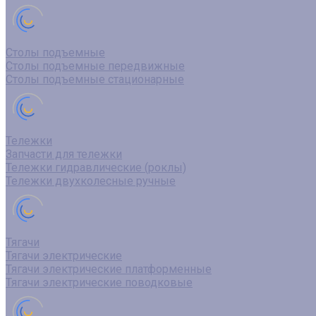
Столы подъемные
Столы подъемные передвижные
Столы подъемные стационарные
Тележки
Запчасти для тележки
Тележки гидравлические (роклы)
Тележки двухколесные ручные
Тягачи
Тягачи электрические
Тягачи электрические платформенные
Тягачи электрические поводковые