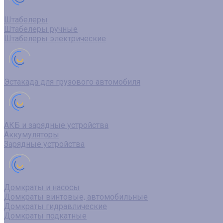
Штабелеры
Штабелеры ручные
Штабелеры электрические
Эстакада для грузового автомобиля
АКБ и зарядные устройства
Аккумуляторы
Зарядные устройства
Домкраты и насосы
Домкраты винтовые, автомобильные
Домкраты гидравлические
Домкраты подкатные