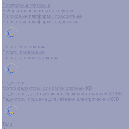
Платформы грузовые
Наборы транспортных платформ
Роликовые платформы поворотные
Роликовые платформы подкатные
Пульты управления
Пульты проводные
Пульты радиоуправления
Редукторы
Мотор-редукторы для балок опорных KD
Редукторы для штабелеров-бочкокантователей WPDS
Редукторы подъема для лебедок электрических KCD
Тали