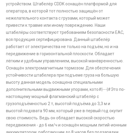
устройством. Штабелёр CDDK оснащён платформой для
оператора, в которой тот полностью защищён от
нежелательного контакта с грузами, который может
привести к травме или иному повреждению. Наши
штабелёры соответствуют требованиям безопасности ЕАС,
вся продукция сертифицирована. Данный штабелёр
работает от электричества не только на подъём, но и на
передвижение в горизонтальной плоскости. Обладает
лёгким и удобным управлением, высокой манёвренностью.
Оснащён электромагнитным тормозом. Для обеспечения
устойчивости штабелера при подъеме груза на большую
высоту данная модель оснащена специальными
дополнительными выдвижными упорами, кото#|---|#Это по-
настоящему мощный флагманский штабелёр с
грузоподъёмностью 2 т, высотой подъёма до 3,3 м и
высотой подхвата 90 мм, который уже в первый год окупит
свою стоимость. Ведь он обладает высокой скоростью
передвижения - до 6 км/ч и оснащён мощным литий-ионным
аккумулятором, работающим до 8 часов без подзарядки.