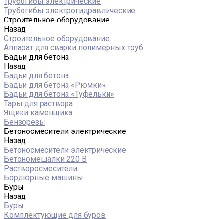
Трубогибы электрические
Трубогибы электрогидравлические
Строительное оборудование
Назад
Строительное оборудование
Аппарат для сварки полимерных труб
Бадьи для бетона
Назад
Бадьи для бетона
Бадьи для бетона «Рюмки»
Бадьи для бетона «Туфельки»
Тары для раствора
Ящики каменщика
Бензорезы
Бетоносмесители электрические
Назад
Бетоносмесители электрические
Бетономешалки 220 В
Растворосмесители
Бордюрные машины
Буры
Назад
Буры
Комплектующие для буров