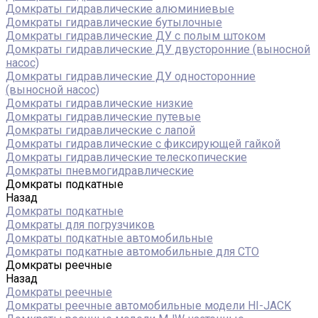
Домкраты гидравлические алюминиевые
Домкраты гидравлические бутылочные
Домкраты гидравлические ДУ c полым штоком
Домкраты гидравлические ДУ двусторонние (выносной
насос)
Домкраты гидравлические ДУ односторонние
(выносной насос)
Домкраты гидравлические низкие
Домкраты гидравлические путевые
Домкраты гидравлические с лапой
Домкраты гидравлические с фиксирующей гайкой
Домкраты гидравлические телескопические
Домкраты пневмогидравлические
Домкраты подкатные
Назад
Домкраты подкатные
Домкраты для погрузчиков
Домкраты подкатные автомобильные
Домкраты подкатные автомобильные для СТО
Домкраты реечные
Назад
Домкраты реечные
Домкраты реечные автомобильные модели HI-JACK