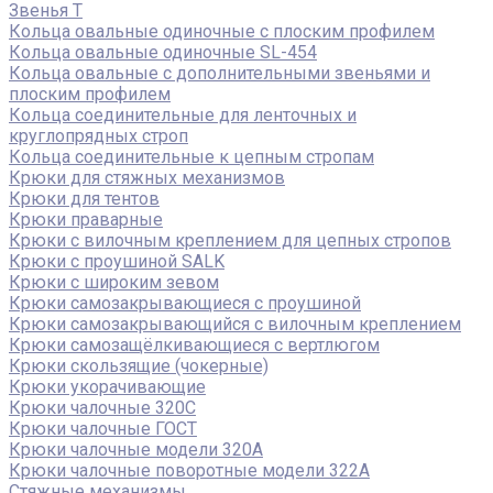
Звенья Т
Кольца овальные одиночные c плоским профилем
Кольца овальные одиночные SL-454
Кольца овальные с дополнительными звеньями и
плоским профилем
Кольца соединительные для ленточных и
круглопрядных строп
Кольца соединительные к цепным стропам
Крюки для стяжных механизмов
Крюки для тентов
Крюки праварные
Крюки с вилочным креплением для цепных стропов
Крюки с проушиной SALK
Крюки с широким зевом
Крюки самозакрывающиеся с проушиной
Крюки самозакрывающийся с вилочным креплением
Крюки самозащёлкивающиеся с вертлюгом
Крюки скользящие (чокерные)
Крюки укорачивающие
Крюки чалочные 320C
Крюки чалочные ГОСТ
Крюки чалочные модели 320А
Крюки чалочные поворотные модели 322А
Стяжные механизмы