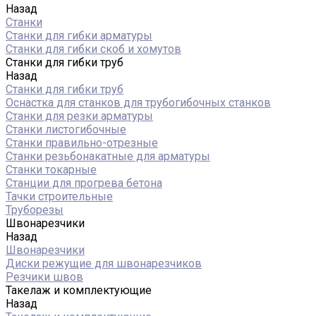
Назад
Станки
Станки для гибки арматуры
Станки для гибки скоб и хомутов
Станки для гибки труб
Назад
Станки для гибки труб
Оснастка для станков для трубогибочных станков
Станки для резки арматуры
Станки листогибочные
Станки правильно-отрезные
Станки резьбонакатные для арматуры
Станки токарные
Станции для прогрева бетона
Тачки строительные
Труборезы
Швонарезчики
Назад
Швонарезчики
Диски режущие для швонарезчиков
Резчики швов
Такелаж и комплектующие
Назад