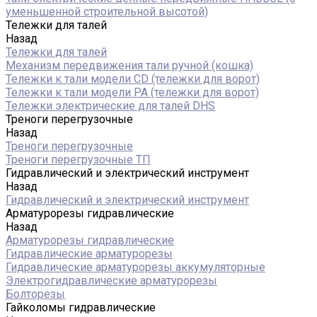
уменьшенной строительной высотой)
Тележки для талей
Назад
Тележки для талей
Механизм передвижения тали ручной (кошка)
Тележки к тали модели CD (тележки для ворот)
Тележки к тали модели РА (тележки для ворот)
Тележки электрические для талей DHS
Треноги перегрузочные
Назад
Треноги перегрузочные
Треноги перегрузочные ТП
Гидравлический и электрический инструмент
Назад
Гидравлический и электрический инструмент
Арматурорезы гидравлические
Назад
Арматурорезы гидравлические
Гидравлические арматурорезы
Гидравлические арматурорезы аккумуляторные
Электрогидравлические арматурорезы
Болторезы
Гайколомы гидравлические