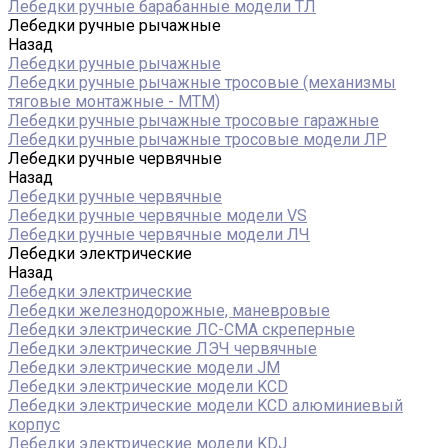
Лебедки ручные барабанные модели ТЛ
Лебедки ручные рычажные
Назад
Лебедки ручные рычажные
Лебедки ручные рычажные тросовые (механизмы
тяговые монтажные - МТМ)
Лебедки ручные рычажные тросовые гаражные
Лебедки ручные рычажные тросовые модели ЛР
Лебедки ручные червячные
Назад
Лебедки ручные червячные
Лебедки ручные червячные модели VS
Лебедки ручные червячные модели ЛЧ
Лебедки электрические
Назад
Лебедки электрические
Лебедки железнодорожные, маневровые
Лебедки электрические ЛС-СМА скреперные
Лебедки электрические ЛЭЧ червячные
Лебедки электрические модели JM
Лебедки электрические модели KCD
Лебедки электрические модели KCD алюминиевый
корпус
Лебедки электрические модели KDJ