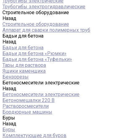
Трубогибы электрические
Трубогибы электрогидравлические
Строительное оборудование
Назад
Строительное оборудование
Аппарат для сварки полимерных труб
Бадьи для бетона
Назад
Бадьи для бетона
Бадьи для бетона «Рюмки»
Бадьи для бетона «Туфельки»
Тары для раствора
Ящики каменщика
Бензорезы
Бетоносмесители электрические
Назад
Бетоносмесители электрические
Бетономешалки 220 В
Растворосмесители
Бордюрные машины
Буры
Назад
Буры
Комплектующие для буров