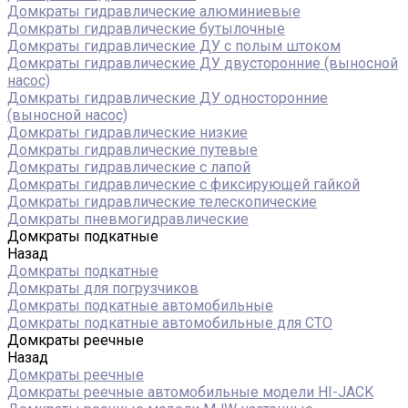
Домкраты гидравлические алюминиевые
Домкраты гидравлические бутылочные
Домкраты гидравлические ДУ c полым штоком
Домкраты гидравлические ДУ двусторонние (выносной
насос)
Домкраты гидравлические ДУ односторонние
(выносной насос)
Домкраты гидравлические низкие
Домкраты гидравлические путевые
Домкраты гидравлические с лапой
Домкраты гидравлические с фиксирующей гайкой
Домкраты гидравлические телескопические
Домкраты пневмогидравлические
Домкраты подкатные
Назад
Домкраты подкатные
Домкраты для погрузчиков
Домкраты подкатные автомобильные
Домкраты подкатные автомобильные для СТО
Домкраты реечные
Назад
Домкраты реечные
Домкраты реечные автомобильные модели HI-JACK