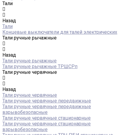
Тали
Назад
Тали
Концевые выключатели для талей электрических
Тали ручные рычажные
Назад
Тали ручные рычажные
Тали ручные рычажные ТРШСРп
Тали ручные червячные
Назад
Тали ручные червячные
Тали ручные червячные передвижные
Тали ручные червячные передвижные
взрывобезопасные
Тали ручные червячные стационарные
Тали ручные червячные стационарные
взрывобезопасные