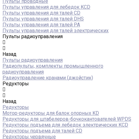
Пульты проводные
Пульты управления для лебедок KCD
Пульты управления для талей CD
Пульты управления для талей DHS
Пульты управления для талей РА
Пульты управления для талей электрических
Пульты радиоуправления
Назад
Пульты радиоуправления
Радиопульты, комплекты промышленного
радиоуправления
Радиоуправление кранами (джойстик)
Редукторы
Назад
Редукторы
Мотор-редукторы для балок опорных KD
Редукторы для штабелеров-бочкокантователей WPDS
Редукторы подъема для лебедок электрических KCD
Редукторы подъема для талей CD
Редукторы червячные