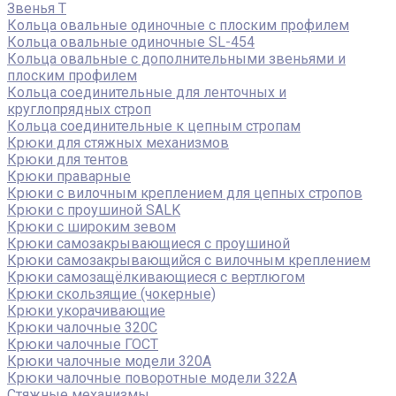
Звенья Т
Кольца овальные одиночные c плоским профилем
Кольца овальные одиночные SL-454
Кольца овальные с дополнительными звеньями и
плоским профилем
Кольца соединительные для ленточных и
круглопрядных строп
Кольца соединительные к цепным стропам
Крюки для стяжных механизмов
Крюки для тентов
Крюки праварные
Крюки с вилочным креплением для цепных стропов
Крюки с проушиной SALK
Крюки с широким зевом
Крюки самозакрывающиеся с проушиной
Крюки самозакрывающийся с вилочным креплением
Крюки самозащёлкивающиеся с вертлюгом
Крюки скользящие (чокерные)
Крюки укорачивающие
Крюки чалочные 320C
Крюки чалочные ГОСТ
Крюки чалочные модели 320А
Крюки чалочные поворотные модели 322А
Стяжные механизмы