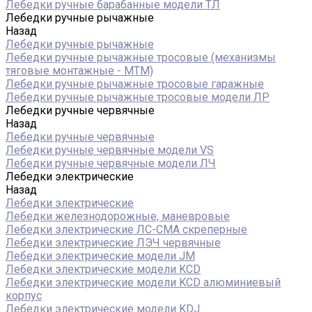
Лебедки ручные барабанные модели ТЛ
Лебедки ручные рычажные
Назад
Лебедки ручные рычажные
Лебедки ручные рычажные тросовые (механизмы
тяговые монтажные - МТМ)
Лебедки ручные рычажные тросовые гаражные
Лебедки ручные рычажные тросовые модели ЛР
Лебедки ручные червячные
Назад
Лебедки ручные червячные
Лебедки ручные червячные модели VS
Лебедки ручные червячные модели ЛЧ
Лебедки электрические
Назад
Лебедки электрические
Лебедки железнодорожные, маневровые
Лебедки электрические ЛС-СМА скреперные
Лебедки электрические ЛЭЧ червячные
Лебедки электрические модели JM
Лебедки электрические модели KCD
Лебедки электрические модели KCD алюминиевый
корпус
Лебедки электрические модели KDJ