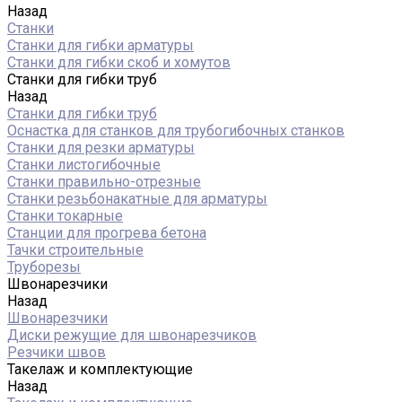
Назад
Станки
Станки для гибки арматуры
Станки для гибки скоб и хомутов
Станки для гибки труб
Назад
Станки для гибки труб
Оснастка для станков для трубогибочных станков
Станки для резки арматуры
Станки листогибочные
Станки правильно-отрезные
Станки резьбонакатные для арматуры
Станки токарные
Станции для прогрева бетона
Тачки строительные
Труборезы
Швонарезчики
Назад
Швонарезчики
Диски режущие для швонарезчиков
Резчики швов
Такелаж и комплектующие
Назад