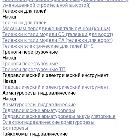
уменьшенной строительной высотой)
Тележки для талей
Назад
Тележки для талей
Механизм передвижения тали ручной (кошка)
Тележки к тали модели CD (тележки для ворот)
Тележки к тали модели РА (тележки для ворот)
Тележки электрические для талей DHS
Треноги перегрузочные
Назад
Треноги перегрузочные
Треноги перегрузочные ТП
Гидравлический и электрический инструмент
Назад
Гидравлический и электрический инструмент
Арматурорезы гидравлические
Назад
Арматурорезы гидравлические
Гидравлические арматурорезы
Гидравлические арматурорезы аккумуляторные
Электрогидравлические арматурорезы
Болторезы
Гайколомы гидравлические