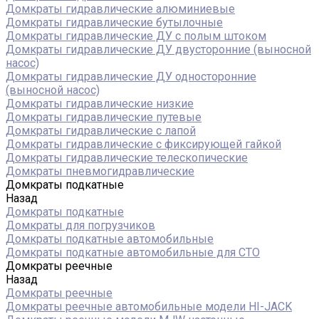
Домкраты гидравлические алюминиевые
Домкраты гидравлические бутылочные
Домкраты гидравлические ДУ c полым штоком
Домкраты гидравлические ДУ двусторонние (выносной
насос)
Домкраты гидравлические ДУ односторонние
(выносной насос)
Домкраты гидравлические низкие
Домкраты гидравлические путевые
Домкраты гидравлические с лапой
Домкраты гидравлические с фиксирующей гайкой
Домкраты гидравлические телескопические
Домкраты пневмогидравлические
Домкраты подкатные
Назад
Домкраты подкатные
Домкраты для погрузчиков
Домкраты подкатные автомобильные
Домкраты подкатные автомобильные для СТО
Домкраты реечные
Назад
Домкраты реечные
Домкраты реечные автомобильные модели HI-JACK