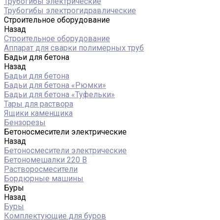
Трубогибы электрические
Трубогибы электрогидравлические
Строительное оборудование
Назад
Строительное оборудование
Аппарат для сварки полимерных труб
Бадьи для бетона
Назад
Бадьи для бетона
Бадьи для бетона «Рюмки»
Бадьи для бетона «Туфельки»
Тары для раствора
Ящики каменщика
Бензорезы
Бетоносмесители электрические
Назад
Бетоносмесители электрические
Бетономешалки 220 В
Растворосмесители
Бордюрные машины
Буры
Назад
Буры
Комплектующие для буров