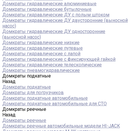
Домкраты гидравлические алюминиевые
Домкраты гидравлические бутылочные
Домкраты гидравлические ДУ c полым штоком
Домкраты гидравлические ДУ двусторонние (выносной
насос)
Домкраты гидравлические ДУ односторонние
(выносной насос)
Домкраты гидравлические низкие
Домкраты гидравлические путевые
Домкраты гидравлические с лапой
Домкраты гидравлические с фиксирующей гайкой
Домкраты гидравлические телескопические
Домкраты пневмогидравлические
Домкраты подкатные
Назад
Домкраты подкатные
Домкраты для погрузчиков
Домкраты подкатные автомобильные
Домкраты подкатные автомобильные для СТО
Домкраты реечные
Назад
Домкраты реечные
Домкраты реечные автомобильные модели HI-JACK