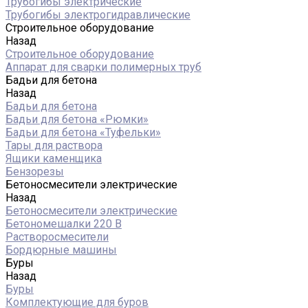
Трубогибы электрические
Трубогибы электрогидравлические
Строительное оборудование
Назад
Строительное оборудование
Аппарат для сварки полимерных труб
Бадьи для бетона
Назад
Бадьи для бетона
Бадьи для бетона «Рюмки»
Бадьи для бетона «Туфельки»
Тары для раствора
Ящики каменщика
Бензорезы
Бетоносмесители электрические
Назад
Бетоносмесители электрические
Бетономешалки 220 В
Растворосмесители
Бордюрные машины
Буры
Назад
Буры
Комплектующие для буров