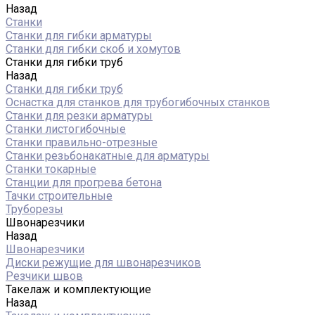
Назад
Станки
Станки для гибки арматуры
Станки для гибки скоб и хомутов
Станки для гибки труб
Назад
Станки для гибки труб
Оснастка для станков для трубогибочных станков
Станки для резки арматуры
Станки листогибочные
Станки правильно-отрезные
Станки резьбонакатные для арматуры
Станки токарные
Станции для прогрева бетона
Тачки строительные
Труборезы
Швонарезчики
Назад
Швонарезчики
Диски режущие для швонарезчиков
Резчики швов
Такелаж и комплектующие
Назад