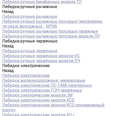
Лебедки ручные барабанные модели ТЛ
Лебедки ручные рычажные
Назад
Лебедки ручные рычажные
Лебедки ручные рычажные тросовые (механизмы
тяговые монтажные - МТМ)
Лебедки ручные рычажные тросовые гаражные
Лебедки ручные рычажные тросовые модели ЛР
Лебедки ручные червячные
Назад
Лебедки ручные червячные
Лебедки ручные червячные модели VS
Лебедки ручные червячные модели ЛЧ
Лебедки электрические
Назад
Лебедки электрические
Лебедки железнодорожные, маневровые
Лебедки электрические ЛС-СМА скреперные
Лебедки электрические ЛЭЧ червячные
Лебедки электрические модели JM
Лебедки электрические модели KCD
Лебедки электрические модели KCD алюминиевый
корпус
Лебедки электрические модели KDJ