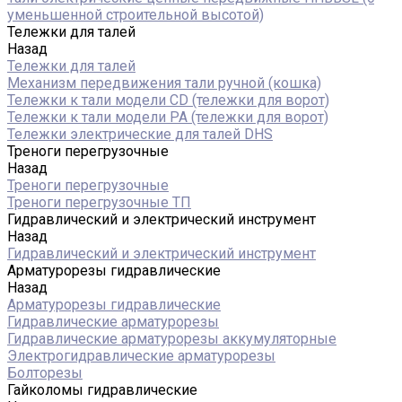
уменьшенной строительной высотой)
Тележки для талей
Назад
Тележки для талей
Механизм передвижения тали ручной (кошка)
Тележки к тали модели CD (тележки для ворот)
Тележки к тали модели РА (тележки для ворот)
Тележки электрические для талей DHS
Треноги перегрузочные
Назад
Треноги перегрузочные
Треноги перегрузочные ТП
Гидравлический и электрический инструмент
Назад
Гидравлический и электрический инструмент
Арматурорезы гидравлические
Назад
Арматурорезы гидравлические
Гидравлические арматурорезы
Гидравлические арматурорезы аккумуляторные
Электрогидравлические арматурорезы
Болторезы
Гайколомы гидравлические