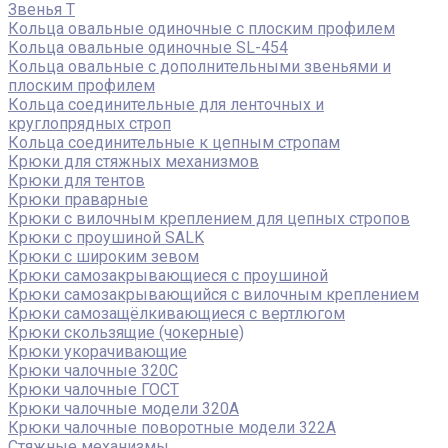
Звенья Т
Кольца овальные одиночные c плоским профилем
Кольца овальные одиночные SL-454
Кольца овальные с дополнительными звеньями и
плоским профилем
Кольца соединительные для ленточных и
круглопрядных строп
Кольца соединительные к цепным стропам
Крюки для стяжных механизмов
Крюки для тентов
Крюки праварные
Крюки с вилочным креплением для цепных стропов
Крюки с проушиной SALK
Крюки с широким зевом
Крюки самозакрывающиеся с проушиной
Крюки самозакрывающийся с вилочным креплением
Крюки самозащёлкивающиеся с вертлюгом
Крюки скользящие (чокерные)
Крюки укорачивающие
Крюки чалочные 320C
Крюки чалочные ГОСТ
Крюки чалочные модели 320А
Крюки чалочные поворотные модели 322А
Стяжные механизмы