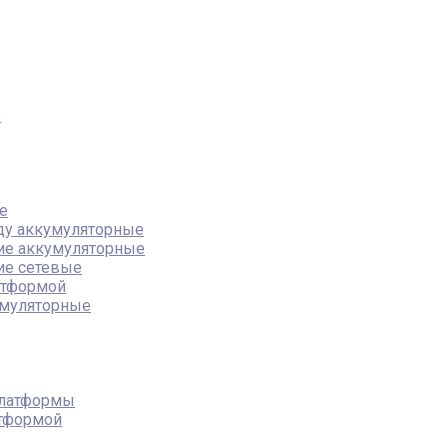
е
е
ду аккумуляторные
ие аккумуляторные
ие сетевые
атформой
муляторные
платформы
атформой