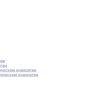
там
атам
лическим домкратам
влическим домкратам