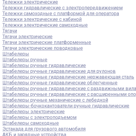
Тележки электрические
Тележки гидравлические с электропередвижением
Тележки самоходные с платформой для оператора
Тележки электрические с кабиной
Тележки электрические самоходные
Тягачи
Тягачи электрические
Тягачи электрические платформенные
Тягачи электрические поводковые
Штабелеры
Штабелеры ручные
Штабелеры ручные гидравлические
Штабелеры ручные гидравлические для рулонов
Штабелеры ручные гидравлические нержавеющая сталь
Штабелеры ручные гидравлические облегченные
Штабелеры ручные гидравлические с раздвижными вил
Штабелеры ручные гидравлические с расширенными оп
Штабелеры ручные механические с лебедкой
Штабелеры-бочкокантователи ручные гидравлические
Штабелеры электрические
Штабелеры с электроподъемом
Штабелеры самоходные
Эстакада для грузового автомобиля
АКБ и зарядные устройства