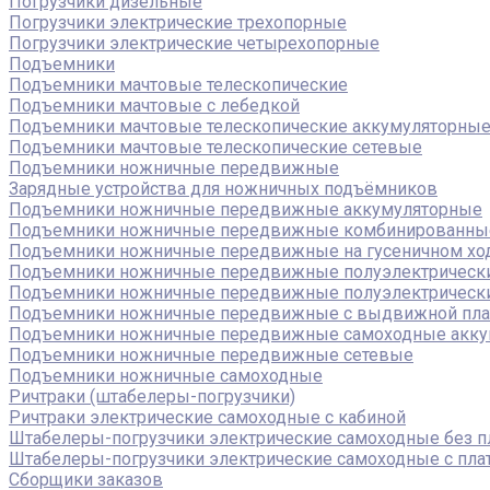
Погрузчики дизельные
Погрузчики электрические трехопорные
Погрузчики электрические четырехопорные
Подъемники
Подъемники мачтовые телескопические
Подъемники мачтовые с лебедкой
Подъемники мачтовые телескопические аккумуляторны
Подъемники мачтовые телескопические сетевые
Подъемники ножничные передвижные
Зарядные устройства для ножничных подъёмников
Подъемники ножничные передвижные аккумуляторные
Подъемники ножничные передвижные комбинированны
Подъемники ножничные передвижные на гусеничном хо
Подъемники ножничные передвижные полуэлектрическ
Подъемники ножничные передвижные полуэлектрическ
Подъемники ножничные передвижные с выдвижной пл
Подъемники ножничные передвижные самоходные акку
Подъемники ножничные передвижные сетевые
Подъемники ножничные самоходные
Ричтраки (штабелеры-погрузчики)
Ричтраки электрические самоходные с кабиной
Штабелеры-погрузчики электрические самоходные без 
Штабелеры-погрузчики электрические самоходные с пл
Сборщики заказов