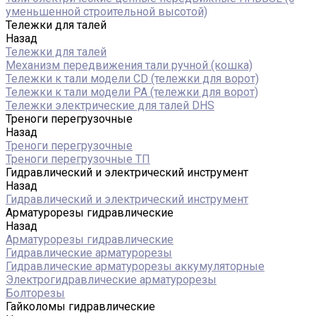
уменьшенной строительной высотой)
Тележки для талей
Назад
Тележки для талей
Механизм передвижения тали ручной (кошка)
Тележки к тали модели CD (тележки для ворот)
Тележки к тали модели РА (тележки для ворот)
Тележки электрические для талей DHS
Треноги перегрузочные
Назад
Треноги перегрузочные
Треноги перегрузочные ТП
Гидравлический и электрический инструмент
Назад
Гидравлический и электрический инструмент
Арматурорезы гидравлические
Назад
Арматурорезы гидравлические
Гидравлические арматурорезы
Гидравлические арматурорезы аккумуляторные
Электрогидравлические арматурорезы
Болторезы
Гайколомы гидравлические