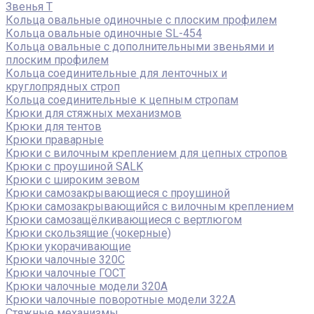
Звенья Т
Кольца овальные одиночные c плоским профилем
Кольца овальные одиночные SL-454
Кольца овальные с дополнительными звеньями и
плоским профилем
Кольца соединительные для ленточных и
круглопрядных строп
Кольца соединительные к цепным стропам
Крюки для стяжных механизмов
Крюки для тентов
Крюки праварные
Крюки с вилочным креплением для цепных стропов
Крюки с проушиной SALK
Крюки с широким зевом
Крюки самозакрывающиеся с проушиной
Крюки самозакрывающийся с вилочным креплением
Крюки самозащёлкивающиеся с вертлюгом
Крюки скользящие (чокерные)
Крюки укорачивающие
Крюки чалочные 320C
Крюки чалочные ГОСТ
Крюки чалочные модели 320А
Крюки чалочные поворотные модели 322А
Стяжные механизмы