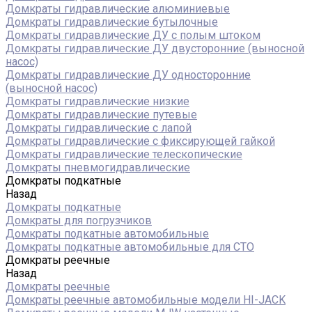
Домкраты гидравлические алюминиевые
Домкраты гидравлические бутылочные
Домкраты гидравлические ДУ c полым штоком
Домкраты гидравлические ДУ двусторонние (выносной
насос)
Домкраты гидравлические ДУ односторонние
(выносной насос)
Домкраты гидравлические низкие
Домкраты гидравлические путевые
Домкраты гидравлические с лапой
Домкраты гидравлические с фиксирующей гайкой
Домкраты гидравлические телескопические
Домкраты пневмогидравлические
Домкраты подкатные
Назад
Домкраты подкатные
Домкраты для погрузчиков
Домкраты подкатные автомобильные
Домкраты подкатные автомобильные для СТО
Домкраты реечные
Назад
Домкраты реечные
Домкраты реечные автомобильные модели HI-JACK