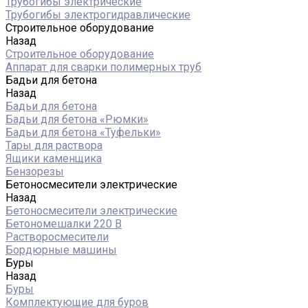
Трубогибы электрические
Трубогибы электрогидравлические
Строительное оборудование
Назад
Строительное оборудование
Аппарат для сварки полимерных труб
Бадьи для бетона
Назад
Бадьи для бетона
Бадьи для бетона «Рюмки»
Бадьи для бетона «Туфельки»
Тары для раствора
Ящики каменщика
Бензорезы
Бетоносмесители электрические
Назад
Бетоносмесители электрические
Бетономешалки 220 В
Растворосмесители
Бордюрные машины
Буры
Назад
Буры
Комплектующие для буров