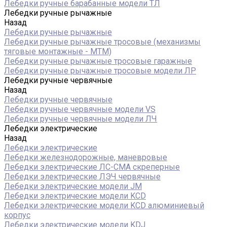
Лебедки ручные барабанные модели ТЛ
Лебедки ручные рычажные
Назад
Лебедки ручные рычажные
Лебедки ручные рычажные тросовые (механизмы
тяговые монтажные - МТМ)
Лебедки ручные рычажные тросовые гаражные
Лебедки ручные рычажные тросовые модели ЛР
Лебедки ручные червячные
Назад
Лебедки ручные червячные
Лебедки ручные червячные модели VS
Лебедки ручные червячные модели ЛЧ
Лебедки электрические
Назад
Лебедки электрические
Лебедки железнодорожные, маневровые
Лебедки электрические ЛС-СМА скреперные
Лебедки электрические ЛЭЧ червячные
Лебедки электрические модели JM
Лебедки электрические модели KCD
Лебедки электрические модели KCD алюминиевый
корпус
Лебедки электрические модели KDJ