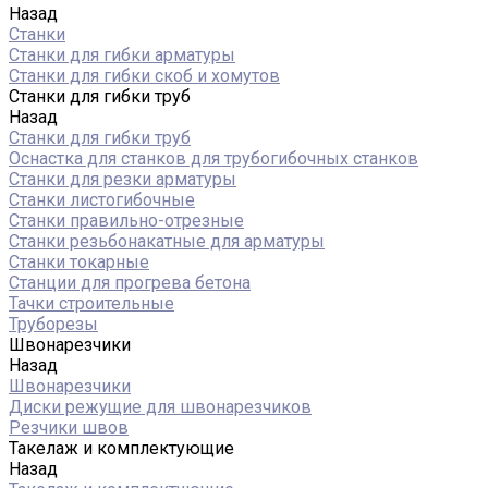
Назад
Станки
Станки для гибки арматуры
Станки для гибки скоб и хомутов
Станки для гибки труб
Назад
Станки для гибки труб
Оснастка для станков для трубогибочных станков
Станки для резки арматуры
Станки листогибочные
Станки правильно-отрезные
Станки резьбонакатные для арматуры
Станки токарные
Станции для прогрева бетона
Тачки строительные
Труборезы
Швонарезчики
Назад
Швонарезчики
Диски режущие для швонарезчиков
Резчики швов
Такелаж и комплектующие
Назад