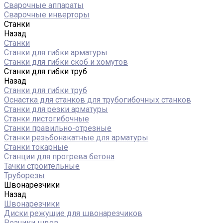
Сварочные аппараты
Сварочные инверторы
Станки
Назад
Станки
Станки для гибки арматуры
Станки для гибки скоб и хомутов
Станки для гибки труб
Назад
Станки для гибки труб
Оснастка для станков для трубогибочных станков
Станки для резки арматуры
Станки листогибочные
Станки правильно-отрезные
Станки резьбонакатные для арматуры
Станки токарные
Станции для прогрева бетона
Тачки строительные
Труборезы
Швонарезчики
Назад
Швонарезчики
Диски режущие для швонарезчиков
Резчики швов