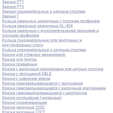
Звенья РТ1
Звенья РТ3
Звенья соединительные к цепным стропам
Звенья Т
Кольца овальные одиночные c плоским профилем
Кольца овальные одиночные SL-454
Кольца овальные с дополнительными звеньями и
плоским профилем
Кольца соединительные для ленточных и
круглопрядных строп
Кольца соединительные к цепным стропам
Крюки для стяжных механизмов
Крюки для тентов
Крюки праварные
Крюки с вилочным креплением для цепных стропов
Крюки с проушиной SALK
Крюки с широким зевом
Крюки самозакрывающиеся с проушиной
Крюки самозакрывающийся с вилочным креплением
Крюки самозащёлкивающиеся с вертлюгом
Крюки скользящие (чокерные)
Крюки укорачивающие
Крюки чалочные 320C
Крюки чалочные ГОСТ