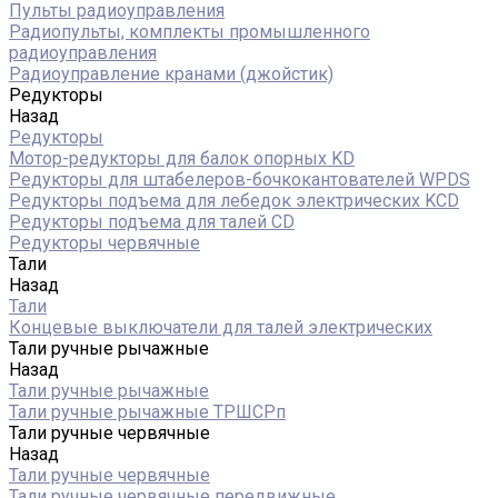
Пульты радиоуправления
Радиопульты, комплекты промышленного
радиоуправления
Радиоуправление кранами (джойстик)
Редукторы
Назад
Редукторы
Мотор-редукторы для балок опорных KD
Редукторы для штабелеров-бочкокантователей WPDS
Редукторы подъема для лебедок электрических KCD
Редукторы подъема для талей CD
Редукторы червячные
Тали
Назад
Тали
Концевые выключатели для талей электрических
Тали ручные рычажные
Назад
Тали ручные рычажные
Тали ручные рычажные ТРШСРп
Тали ручные червячные
Назад
Тали ручные червячные
Тали ручные червячные передвижные