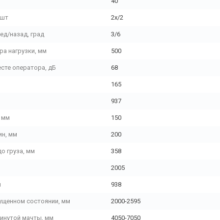
40
 шт
2х/2
ед/назад, град
3/6
ра нагрузки, мм
500
сте оператора, дБ
68
165
937
 мм
150
ин, мм
200
до груза, мм
358
2005
м
938
ущенном состоянии, мм
2000-2595
инутой мачты, мм
4050-7050