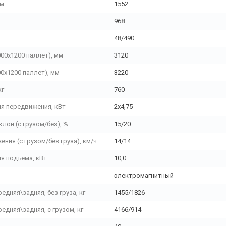
мм
1552
968
48/490
00х1200 паллет), мм
3120
0х1200 паллет), мм
3220
кг
760
я передвижения, кВт
2х4,75
он (с грузом/без), %
15/20
ния (с грузом/без груза), км/ч
14/14
я подъёма, кВт
10,0
электромагнитный
редняя\задняя, без груза, кг
1455/1826
редняя\задняя, с грузом, кг
4166/914