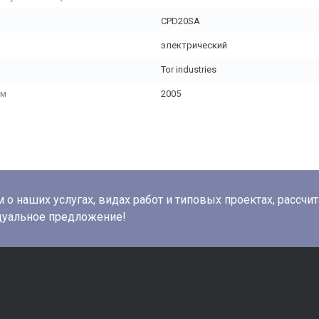
CPD20SA
электрический
Tor industries
мм
2005
о наших услугах, видах работ и типовых проектах, рассчи
дуальное предложение!