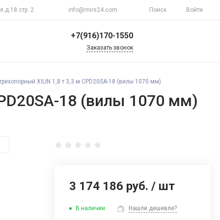
я д.18 стр. 2
info@mirs24.com
Поиск
Войти
+7(916)170-1550
Заказать звонок
+7(916)170-1550
г. Москва, ул.
рехопорный XILIN 1,8 т 3,3 м CPD20SA-18 (вилы 1070 мм)
Верхоянская д.18 стр.
2
CPD20SA-18 (вилы 1070 мм)
Пн-Пт 10:00-20:00
Воскресенье
Выходной
info@mirs24.com
3 174 186 руб.
/
шт
В наличии
Нашли дешевле?