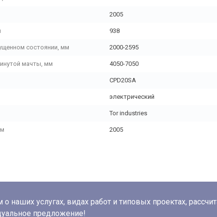
2005
м
938
ущенном состоянии, мм
2000-2595
инутой мачты, мм
4050-7050
CPD20SA
электрический
Tor industries
мм
2005
о наших услугах, видах работ и типовых проектах, рассчи
дуальное предложение!