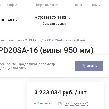
я д.18 стр. 2
info@mirs24.com
Поиск
Войти
+7(916)170-1550
КОНТАКТЫ
Заказать звонок
+7(916)170-1550
г. Москва, ул.
кий трехопорный XILIN 1,6 т 5,0 м CPD20SA-16 (вилы 950 мм)
Верхоянская д.18 стр.
2
CPD20SA-16 (вилы 950 мм)
Пн-Пт 10:00-20:00
Воскресенье
Выходной
info@mirs24.com
 веб-сайте. Продолжая просмотр
Принять
фиденциальности
3 233 834 руб.
/
шт
В наличии
Нашли дешевле?