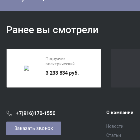
Ранее вы смотрели
Погрузчик
электрический
трехопорный XILIN 1,6 т
3 233 834 руб.
5,0 м CPD20SA-16 (вилы
950 мм)
О компании
+7(916)170-1550
Новости
Заказать звонок
Статьи