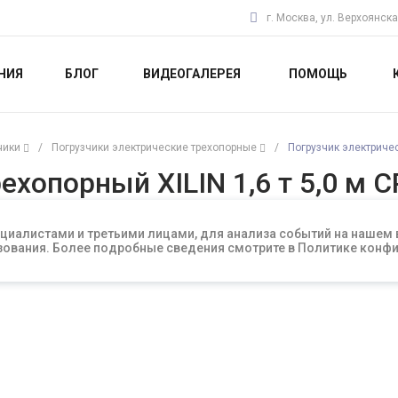
г. Москва, ул. Верхоянска
НИЯ
БЛОГ
ВИДЕОГАЛЕРЕЯ
ПОМОЩЬ
чики
/
Погрузчики электрические трехопорные
/
Погрузчик электричес
ехопорный XILIN 1,6 т 5,0 м 
циалистами и третьими лицами, для анализа событий на нашем
льзования. Более подробные сведения смотрите в Политике кон
Артикул
1005731
СРАВНИТЬ
ОТЛОЖИТЬ