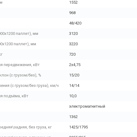
мм
1552
968
48/420
00х1200 паллет), мм
3120
0х1200 паллет), мм
3220
кг
720
я передвижения, кВт
2х4,75
он (с грузом/без), %
15/20
ния (с грузом/без груза), км/ч
14/14
я подъёма, кВт
10,0
электромагнитный
1362
редняя\задняя, без груза, кг
1425/1795