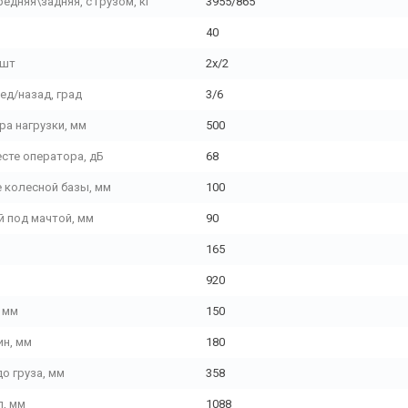
редняя\задняя, с грузом, кг
3955/865
40
 шт
2х/2
ед/назад, град
3/6
ра нагрузки, мм
500
сте оператора, дБ
68
 колесной базы, мм
100
й под мачтой, мм
90
165
920
 мм
150
ин, мм
180
до груза, мм
358
л, мм
1088