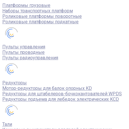
Платформы грузовые
Наборы транспортных платформ
Роликовые платформы поворотные
Роликовые платформы подкатные
Пульты управления
Пульты проводные
Пульты радиоуправления
Редукторы
Мотор-редукторы для балок опорных KD
Редукторы для штабелеров-бочкокантователей WPDS
Редукторы подъема для лебедок электрических KCD
Тали