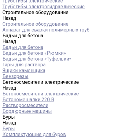
Трубогибы электрические
Трубогибы электрогидравлические
Строительное оборудование
Назад
Строительное оборудование
Аппарат для сварки полимерных труб
Бадьи для бетона
Назад
Бадьи для бетона
Бадьи для бетона «Рюмки»
Бадьи для бетона «Туфельки»
Тары для раствора
Ящики каменщика
Бензорезы
Бетоносмесители электрические
Назад
Бетоносмесители электрические
Бетономешалки 220 В
Растворосмесители
Бордюрные машины
Буры
Назад
Буры
Комплектующие для буров