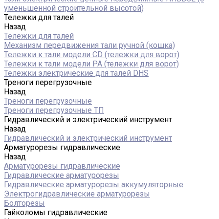
уменьшенной строительной высотой)
Тележки для талей
Назад
Тележки для талей
Механизм передвижения тали ручной (кошка)
Тележки к тали модели CD (тележки для ворот)
Тележки к тали модели РА (тележки для ворот)
Тележки электрические для талей DHS
Треноги перегрузочные
Назад
Треноги перегрузочные
Треноги перегрузочные ТП
Гидравлический и электрический инструмент
Назад
Гидравлический и электрический инструмент
Арматурорезы гидравлические
Назад
Арматурорезы гидравлические
Гидравлические арматурорезы
Гидравлические арматурорезы аккумуляторные
Электрогидравлические арматурорезы
Болторезы
Гайколомы гидравлические