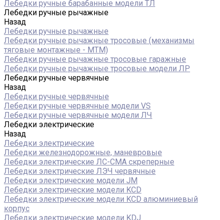
Лебедки ручные барабанные модели ТЛ
Лебедки ручные рычажные
Назад
Лебедки ручные рычажные
Лебедки ручные рычажные тросовые (механизмы
тяговые монтажные - МТМ)
Лебедки ручные рычажные тросовые гаражные
Лебедки ручные рычажные тросовые модели ЛР
Лебедки ручные червячные
Назад
Лебедки ручные червячные
Лебедки ручные червячные модели VS
Лебедки ручные червячные модели ЛЧ
Лебедки электрические
Назад
Лебедки электрические
Лебедки железнодорожные, маневровые
Лебедки электрические ЛС-СМА скреперные
Лебедки электрические ЛЭЧ червячные
Лебедки электрические модели JM
Лебедки электрические модели KCD
Лебедки электрические модели KCD алюминиевый
корпус
Лебедки электрические модели KDJ