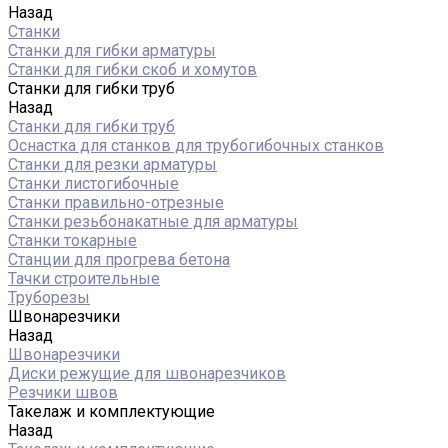
Назад
Станки
Станки для гибки арматуры
Станки для гибки скоб и хомутов
Станки для гибки труб
Назад
Станки для гибки труб
Оснастка для станков для трубогибочных станков
Станки для резки арматуры
Станки листогибочные
Станки правильно-отрезные
Станки резьбонакатные для арматуры
Станки токарные
Станции для прогрева бетона
Тачки строительные
Труборезы
Швонарезчики
Назад
Швонарезчики
Диски режущие для швонарезчиков
Резчики швов
Такелаж и комплектующие
Назад