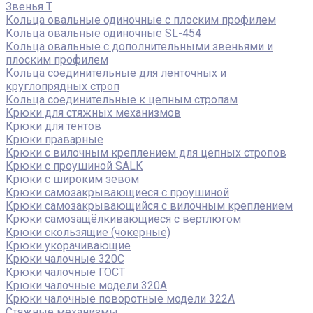
Звенья Т
Кольца овальные одиночные c плоским профилем
Кольца овальные одиночные SL-454
Кольца овальные с дополнительными звеньями и
плоским профилем
Кольца соединительные для ленточных и
круглопрядных строп
Кольца соединительные к цепным стропам
Крюки для стяжных механизмов
Крюки для тентов
Крюки праварные
Крюки с вилочным креплением для цепных стропов
Крюки с проушиной SALK
Крюки с широким зевом
Крюки самозакрывающиеся с проушиной
Крюки самозакрывающийся с вилочным креплением
Крюки самозащёлкивающиеся с вертлюгом
Крюки скользящие (чокерные)
Крюки укорачивающие
Крюки чалочные 320C
Крюки чалочные ГОСТ
Крюки чалочные модели 320А
Крюки чалочные поворотные модели 322А
Стяжные механизмы