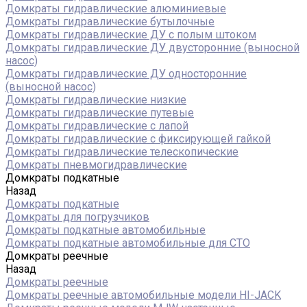
Домкраты гидравлические алюминиевые
Домкраты гидравлические бутылочные
Домкраты гидравлические ДУ c полым штоком
Домкраты гидравлические ДУ двусторонние (выносной
насос)
Домкраты гидравлические ДУ односторонние
(выносной насос)
Домкраты гидравлические низкие
Домкраты гидравлические путевые
Домкраты гидравлические с лапой
Домкраты гидравлические с фиксирующей гайкой
Домкраты гидравлические телескопические
Домкраты пневмогидравлические
Домкраты подкатные
Назад
Домкраты подкатные
Домкраты для погрузчиков
Домкраты подкатные автомобильные
Домкраты подкатные автомобильные для СТО
Домкраты реечные
Назад
Домкраты реечные
Домкраты реечные автомобильные модели HI-JACK