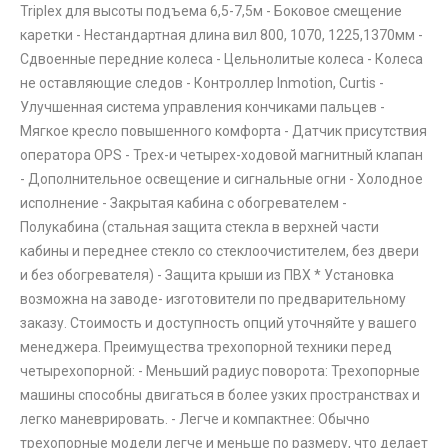
Triplex для высоты подъема 6,5-7,5м - Боковое смещение
каретки - Нестандартная длина вил 800, 1070, 1225,1370мм -
Сдвоенные передние колеса - Цельнолитые колеса - Колеса
не оставляющие следов - Контроллер Inmotion, Curtis -
Улучшенная система управления кончиками пальцев -
Мягкое кресло повышенного комфорта - Датчик присутствия
оператора OPS - Трех-и четырех-ходовой магнитный клапан
- Дополнительное освещение и сигнальные огни - Холодное
исполнение - Закрытая кабина с обогревателем -
Полукабина (стальная защита стекла в верхней части
кабины и переднее стекло со стеклоочистителем, без двери
и без обогревателя) - Защита крыши из ПВХ * Установка
возможна на заводе- изготовители по предварительному
заказу. Стоимость и доступность опций уточняйте у вашего
менеджера. Преимущества трехопорной техники перед
четырехопорной: - Меньший радиус поворота: Трехопорные
машины способны двигаться в более узких пространствах и
легко маневрировать. - Легче и компактнее: Обычно
трехопорные модели легче и меньше по размеру, что делает