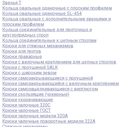
Звенья Т
Кольца овальные одиночные c плоским профилем
Кольца овальные одиночные SL-454
Кольца овальные с дополнительными звеньями и
плоским профилем
Кольца соединительные для ленточных и
круглопрядных строп
Кольца соединительные к цепным стропам
Крюки для стяжных механизмов
Крюки для тентов
Крюки праварные
Крюки с вилочным креплением для цепных стропов
Крюки с проушиной SALK
Крюки с широким зевом
Крюки самозакрывающиеся с проушиной
Крюки самозакрывающийся с вилочным креплением
Крюки самозащёлкивающиеся с вертлюгом
Крюки скользящие (чокерные)
Крюки укорачивающие
Крюки чалочные 320C
Крюки чалочные ГОСТ
Крюки чалочные модели 320А
Крюки чалочные поворотные модели 322А
Стяжные механизмы