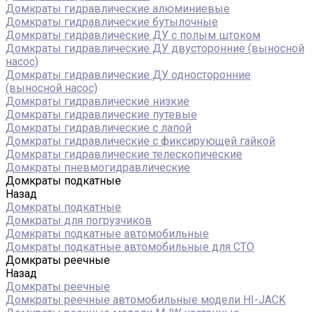
Домкраты гидравлические алюминиевые
Домкраты гидравлические бутылочные
Домкраты гидравлические ДУ c полым штоком
Домкраты гидравлические ДУ двусторонние (выносной
насос)
Домкраты гидравлические ДУ односторонние
(выносной насос)
Домкраты гидравлические низкие
Домкраты гидравлические путевые
Домкраты гидравлические с лапой
Домкраты гидравлические с фиксирующей гайкой
Домкраты гидравлические телескопические
Домкраты пневмогидравлические
Домкраты подкатные
Назад
Домкраты подкатные
Домкраты для погрузчиков
Домкраты подкатные автомобильные
Домкраты подкатные автомобильные для СТО
Домкраты реечные
Назад
Домкраты реечные
Домкраты реечные автомобильные модели HI-JACK