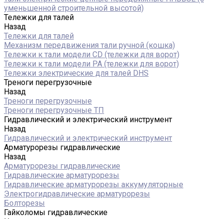
уменьшенной строительной высотой)
Тележки для талей
Назад
Тележки для талей
Механизм передвижения тали ручной (кошка)
Тележки к тали модели CD (тележки для ворот)
Тележки к тали модели РА (тележки для ворот)
Тележки электрические для талей DHS
Треноги перегрузочные
Назад
Треноги перегрузочные
Треноги перегрузочные ТП
Гидравлический и электрический инструмент
Назад
Гидравлический и электрический инструмент
Арматурорезы гидравлические
Назад
Арматурорезы гидравлические
Гидравлические арматурорезы
Гидравлические арматурорезы аккумуляторные
Электрогидравлические арматурорезы
Болторезы
Гайколомы гидравлические