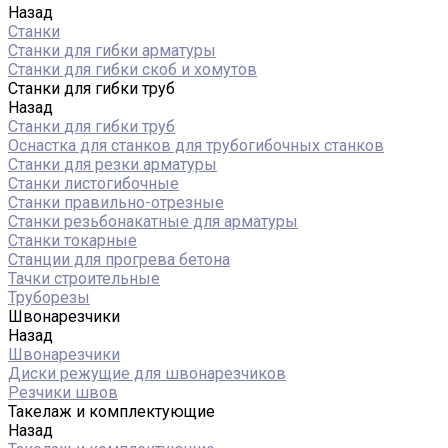
Назад
Станки
Станки для гибки арматуры
Станки для гибки скоб и хомутов
Станки для гибки труб
Назад
Станки для гибки труб
Оснастка для станков для трубогибочных станков
Станки для резки арматуры
Станки листогибочные
Станки правильно-отрезные
Станки резьбонакатные для арматуры
Станки токарные
Станции для прогрева бетона
Тачки строительные
Труборезы
Швонарезчики
Назад
Швонарезчики
Диски режущие для швонарезчиков
Резчики швов
Такелаж и комплектующие
Назад