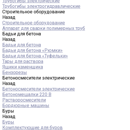
Трубогибы электрические
Трубогибы электрогидравлические
Строительное оборудование
Назад
Строительное оборудование
Аппарат для сварки полимерных труб
Бадьи для бетона
Назад
Бадьи для бетона
Бадьи для бетона «Рюмки»
Бадьи для бетона «Туфельки»
Тары для раствора
Ящики каменщика
Бензорезы
Бетоносмесители электрические
Назад
Бетоносмесители электрические
Бетономешалки 220 В
Растворосмесители
Бордюрные машины
Буры
Назад
Буры
Комплектующие для буров