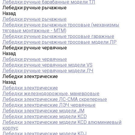
Лебедки ручные барабанные модели ТЛ
Лебедки ручные рычажные
Назад
Лебедки ручные рычажные
Лебедки ручные рычажные тросовые (механизмы
тяговые монтажные - МТМ)
Лебедки ручные рычажные тросовые гаражные
Лебедки ручные рычажные тросовые модели ЛР
Лебедки ручные червячные
Назад
Лебедки ручные червячные
Лебедки ручные червячные модели VS
Лебедки ручные червячные модели ЛЧ
Лебедки электрические
Назад
Лебедки электрические
Лебедки железнодорожные, маневровые
Лебедки электрические ЛС-СМА скреперные
Лебедки электрические ЛЭЧ червячные
Лебедки электрические модели JM
Лебедки электрические модели KCD
Лебедки электрические модели KCD алюминиевый
корпус
Лебедки электрические модели KDJ