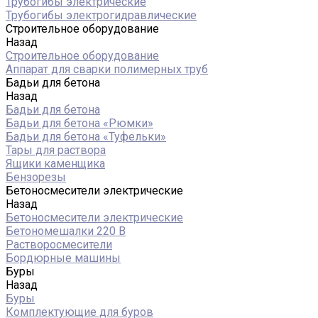
Трубогибы электрические
Трубогибы электрогидравлические
Строительное оборудование
Назад
Строительное оборудование
Аппарат для сварки полимерных труб
Бадьи для бетона
Назад
Бадьи для бетона
Бадьи для бетона «Рюмки»
Бадьи для бетона «Туфельки»
Тары для раствора
Ящики каменщика
Бензорезы
Бетоносмесители электрические
Назад
Бетоносмесители электрические
Бетономешалки 220 В
Растворосмесители
Бордюрные машины
Буры
Назад
Буры
Комплектующие для буров