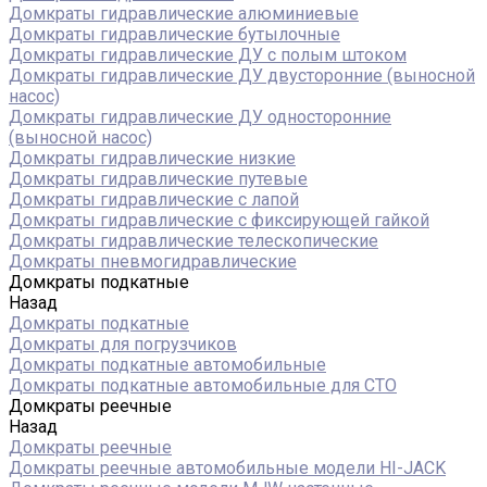
Домкраты гидравлические алюминиевые
Домкраты гидравлические бутылочные
Домкраты гидравлические ДУ c полым штоком
Домкраты гидравлические ДУ двусторонние (выносной
насос)
Домкраты гидравлические ДУ односторонние
(выносной насос)
Домкраты гидравлические низкие
Домкраты гидравлические путевые
Домкраты гидравлические с лапой
Домкраты гидравлические с фиксирующей гайкой
Домкраты гидравлические телескопические
Домкраты пневмогидравлические
Домкраты подкатные
Назад
Домкраты подкатные
Домкраты для погрузчиков
Домкраты подкатные автомобильные
Домкраты подкатные автомобильные для СТО
Домкраты реечные
Назад
Домкраты реечные
Домкраты реечные автомобильные модели HI-JACK