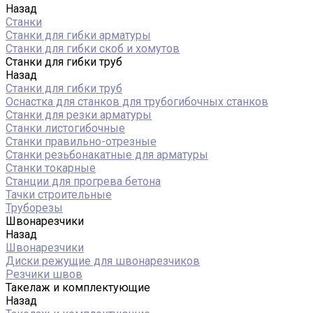
Назад
Станки
Станки для гибки арматуры
Станки для гибки скоб и хомутов
Станки для гибки труб
Назад
Станки для гибки труб
Оснастка для станков для трубогибочных станков
Станки для резки арматуры
Станки листогибочные
Станки правильно-отрезные
Станки резьбонакатные для арматуры
Станки токарные
Станции для прогрева бетона
Тачки строительные
Труборезы
Швонарезчики
Назад
Швонарезчики
Диски режущие для швонарезчиков
Резчики швов
Такелаж и комплектующие
Назад