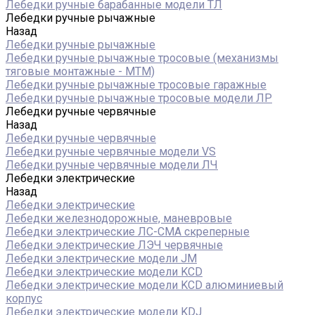
Лебедки ручные барабанные модели ТЛ
Лебедки ручные рычажные
Назад
Лебедки ручные рычажные
Лебедки ручные рычажные тросовые (механизмы
тяговые монтажные - МТМ)
Лебедки ручные рычажные тросовые гаражные
Лебедки ручные рычажные тросовые модели ЛР
Лебедки ручные червячные
Назад
Лебедки ручные червячные
Лебедки ручные червячные модели VS
Лебедки ручные червячные модели ЛЧ
Лебедки электрические
Назад
Лебедки электрические
Лебедки железнодорожные, маневровые
Лебедки электрические ЛС-СМА скреперные
Лебедки электрические ЛЭЧ червячные
Лебедки электрические модели JM
Лебедки электрические модели KCD
Лебедки электрические модели KCD алюминиевый
корпус
Лебедки электрические модели KDJ