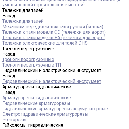
уменьшенной строительной высотой)
Тележки для талей
Назад
Тележки для талей
Механизм передвижения тали ручной (кошка)
Тележки к тали модели CD (тележки для ворот)
Тележки к тали модели РА (тележки для ворот)
Тележки электрические для талей DHS
Треноги перегрузочные
Назад
Треноги перегрузочные
Треноги перегрузочные ТП
Гидравлический и электрический инструмент
Назад
Гидравлический и электрический инструмент
Арматурорезы гидравлические
Назад
Арматурорезы гидравлические
Гидравлические арматурорезы
Гидравлические арматурорезы аккумуляторные
Электрогидравлические арматурорезы
Болторезы
Гайколомы гидравлические