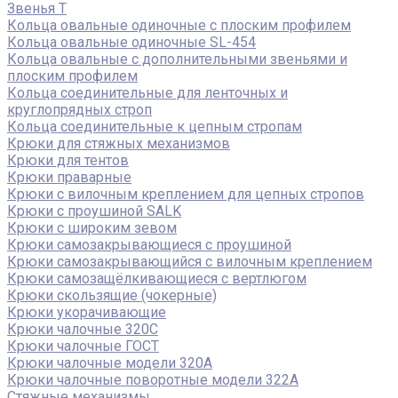
Звенья Т
Кольца овальные одиночные c плоским профилем
Кольца овальные одиночные SL-454
Кольца овальные с дополнительными звеньями и
плоским профилем
Кольца соединительные для ленточных и
круглопрядных строп
Кольца соединительные к цепным стропам
Крюки для стяжных механизмов
Крюки для тентов
Крюки праварные
Крюки с вилочным креплением для цепных стропов
Крюки с проушиной SALK
Крюки с широким зевом
Крюки самозакрывающиеся с проушиной
Крюки самозакрывающийся с вилочным креплением
Крюки самозащёлкивающиеся с вертлюгом
Крюки скользящие (чокерные)
Крюки укорачивающие
Крюки чалочные 320C
Крюки чалочные ГОСТ
Крюки чалочные модели 320А
Крюки чалочные поворотные модели 322А
Стяжные механизмы