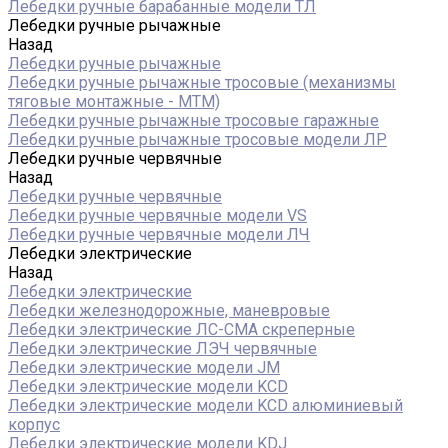
Лебедки ручные барабанные модели ТЛ
Лебедки ручные рычажные
Назад
Лебедки ручные рычажные
Лебедки ручные рычажные тросовые (механизмы
тяговые монтажные - МТМ)
Лебедки ручные рычажные тросовые гаражные
Лебедки ручные рычажные тросовые модели ЛР
Лебедки ручные червячные
Назад
Лебедки ручные червячные
Лебедки ручные червячные модели VS
Лебедки ручные червячные модели ЛЧ
Лебедки электрические
Назад
Лебедки электрические
Лебедки железнодорожные, маневровые
Лебедки электрические ЛС-СМА скреперные
Лебедки электрические ЛЭЧ червячные
Лебедки электрические модели JM
Лебедки электрические модели KCD
Лебедки электрические модели KCD алюминиевый
корпус
Лебедки электрические модели KDJ