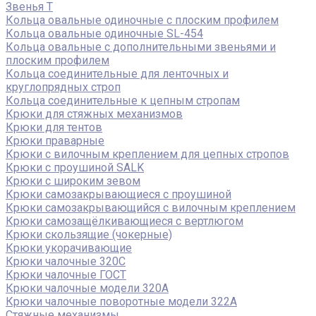
Звенья Т
Кольца овальные одиночные c плоским профилем
Кольца овальные одиночные SL-454
Кольца овальные с дополнительными звеньями и
плоским профилем
Кольца соединительные для ленточных и
круглопрядных строп
Кольца соединительные к цепным стропам
Крюки для стяжных механизмов
Крюки для тентов
Крюки праварные
Крюки с вилочным креплением для цепных стропов
Крюки с проушиной SALK
Крюки с широким зевом
Крюки самозакрывающиеся с проушиной
Крюки самозакрывающийся с вилочным креплением
Крюки самозащёлкивающиеся с вертлюгом
Крюки скользящие (чокерные)
Крюки укорачивающие
Крюки чалочные 320C
Крюки чалочные ГОСТ
Крюки чалочные модели 320А
Крюки чалочные поворотные модели 322А
Стяжные механизмы