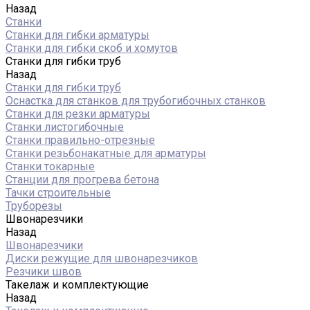
Назад
Станки
Станки для гибки арматуры
Станки для гибки скоб и хомутов
Станки для гибки труб
Назад
Станки для гибки труб
Оснастка для станков для трубогибочных станков
Станки для резки арматуры
Станки листогибочные
Станки правильно-отрезные
Станки резьбонакатные для арматуры
Станки токарные
Станции для прогрева бетона
Тачки строительные
Труборезы
Швонарезчики
Назад
Швонарезчики
Диски режущие для швонарезчиков
Резчики швов
Такелаж и комплектующие
Назад