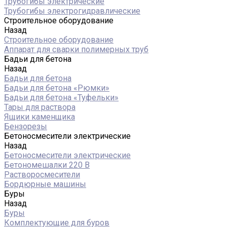
Трубогибы электрические
Трубогибы электрогидравлические
Строительное оборудование
Назад
Строительное оборудование
Аппарат для сварки полимерных труб
Бадьи для бетона
Назад
Бадьи для бетона
Бадьи для бетона «Рюмки»
Бадьи для бетона «Туфельки»
Тары для раствора
Ящики каменщика
Бензорезы
Бетоносмесители электрические
Назад
Бетоносмесители электрические
Бетономешалки 220 В
Растворосмесители
Бордюрные машины
Буры
Назад
Буры
Комплектующие для буров