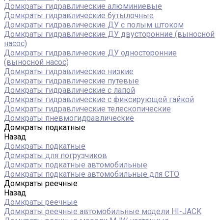
Домкраты гидравлические алюминиевые
Домкраты гидравлические бутылочные
Домкраты гидравлические ДУ c полым штоком
Домкраты гидравлические ДУ двусторонние (выносной
насос)
Домкраты гидравлические ДУ односторонние
(выносной насос)
Домкраты гидравлические низкие
Домкраты гидравлические путевые
Домкраты гидравлические с лапой
Домкраты гидравлические с фиксирующей гайкой
Домкраты гидравлические телескопические
Домкраты пневмогидравлические
Домкраты подкатные
Назад
Домкраты подкатные
Домкраты для погрузчиков
Домкраты подкатные автомобильные
Домкраты подкатные автомобильные для СТО
Домкраты реечные
Назад
Домкраты реечные
Домкраты реечные автомобильные модели HI-JACK