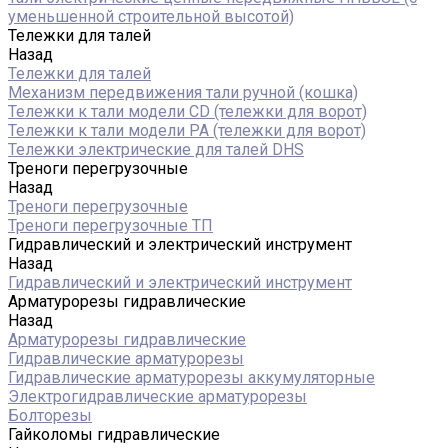
уменьшенной строительной высотой)
Тележки для талей
Назад
Тележки для талей
Механизм передвижения тали ручной (кошка)
Тележки к тали модели CD (тележки для ворот)
Тележки к тали модели РА (тележки для ворот)
Тележки электрические для талей DHS
Треноги перегрузочные
Назад
Треноги перегрузочные
Треноги перегрузочные ТП
Гидравлический и электрический инструмент
Назад
Гидравлический и электрический инструмент
Арматурорезы гидравлические
Назад
Арматурорезы гидравлические
Гидравлические арматурорезы
Гидравлические арматурорезы аккумуляторные
Электрогидравлические арматурорезы
Болторезы
Гайколомы гидравлические