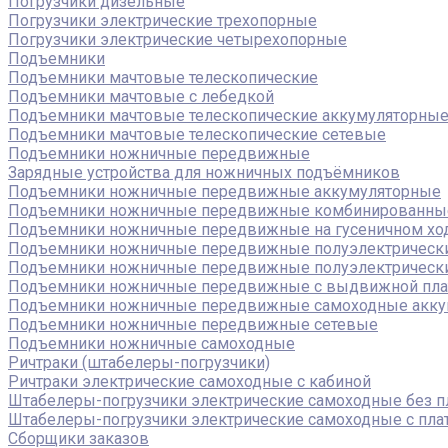
Погрузчики дизельные
Погрузчики электрические трехопорные
Погрузчики электрические четырехопорные
Подъемники
Подъемники мачтовые телескопические
Подъемники мачтовые с лебедкой
Подъемники мачтовые телескопические аккумуляторны
Подъемники мачтовые телескопические сетевые
Подъемники ножничные передвижные
Зарядные устройства для ножничных подъёмников
Подъемники ножничные передвижные аккумуляторные
Подъемники ножничные передвижные комбинированны
Подъемники ножничные передвижные на гусеничном хо
Подъемники ножничные передвижные полуэлектрическ
Подъемники ножничные передвижные полуэлектрическ
Подъемники ножничные передвижные с выдвижной пл
Подъемники ножничные передвижные самоходные акку
Подъемники ножничные передвижные сетевые
Подъемники ножничные самоходные
Ричтраки (штабелеры-погрузчики)
Ричтраки электрические самоходные с кабиной
Штабелеры-погрузчики электрические самоходные без 
Штабелеры-погрузчики электрические самоходные с пл
Сборщики заказов