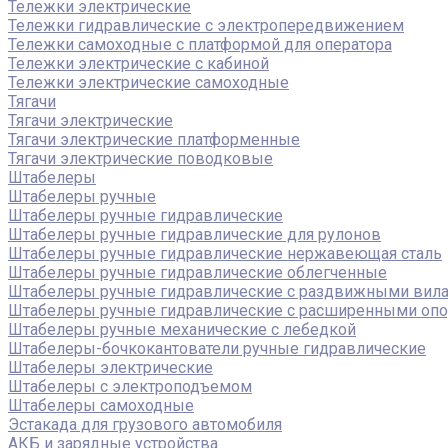
Тележки электрические
Тележки гидравлические с электропередвижением
Тележки самоходные с платформой для оператора
Тележки электрические с кабиной
Тележки электрические самоходные
Тягачи
Тягачи электрические
Тягачи электрические платформенные
Тягачи электрические поводковые
Штабелеры
Штабелеры ручные
Штабелеры ручные гидравлические
Штабелеры ручные гидравлические для рулонов
Штабелеры ручные гидравлические нержавеющая сталь
Штабелеры ручные гидравлические облегченные
Штабелеры ручные гидравлические с раздвижными вил
Штабелеры ручные гидравлические с расширенными оп
Штабелеры ручные механические с лебедкой
Штабелеры-бочкокантователи ручные гидравлические
Штабелеры электрические
Штабелеры с электроподъемом
Штабелеры самоходные
Эстакада для грузового автомобиля
АКБ и зарядные устройства