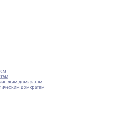
там
атам
лическим домкратам
влическим домкратам