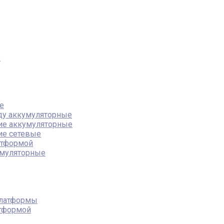
е
е
ду аккумуляторные
ие аккумуляторные
ие сетевые
атформой
муляторные
платформы
атформой