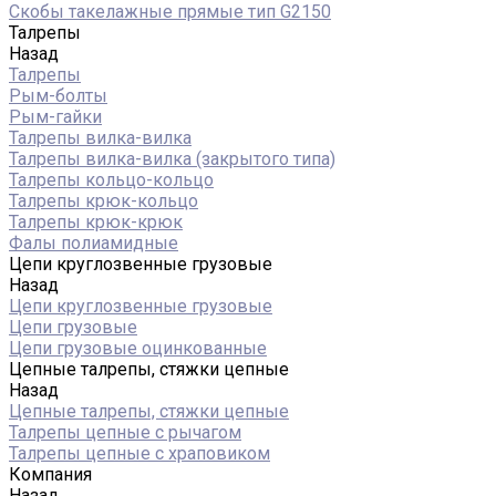
Скобы такелажные прямые тип G2150
Талрепы
Назад
Талрепы
Рым-болты
Рым-гайки
Талрепы вилка-вилка
Талрепы вилка-вилка (закрытого типа)
Талрепы кольцо-кольцо
Талрепы крюк-кольцо
Талрепы крюк-крюк
Фалы полиамидные
Цепи круглозвенные грузовые
Назад
Цепи круглозвенные грузовые
Цепи грузовые
Цепи грузовые оцинкованные
Цепные талрепы, стяжки цепные
Назад
Цепные талрепы, стяжки цепные
Талрепы цепные с рычагом
Талрепы цепные с храповиком
Компания
Назад