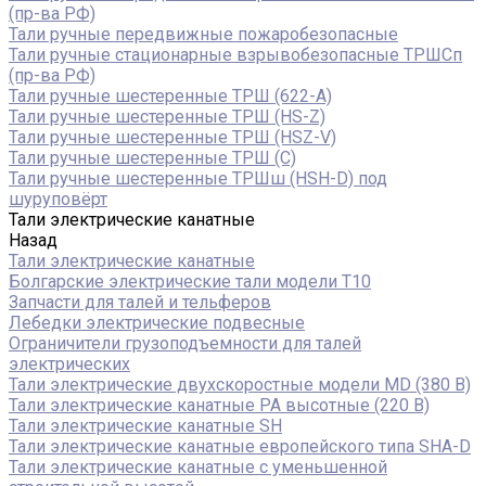
(пр-ва РФ)
Тали ручные передвижные пожаробезопасные
Тали ручные стационарные взрывобезопасные ТРШСп
(пр-ва РФ)
Тали ручные шестеренные ТРШ (622-A)
Тали ручные шестеренные ТРШ (HS-Z)
Тали ручные шестеренные ТРШ (HSZ-V)
Тали ручные шестеренные ТРШ (С)
Тали ручные шестеренные ТРШш (HSH-D) под
шуруповёрт
Тали электрические канатные
Назад
Тали электрические канатные
Болгарские электрические тали модели T10
Запчасти для талей и тельферов
Лебедки электрические подвесные
Ограничители грузоподъемности для талей
электрических
Тали электрические двухскоростные модели MD (380 В)
Тали электрические канатные PA высотные (220 В)
Тали электрические канатные SH
Тали электрические канатные европейского типа SHA-D
Тали электрические канатные с уменьшенной