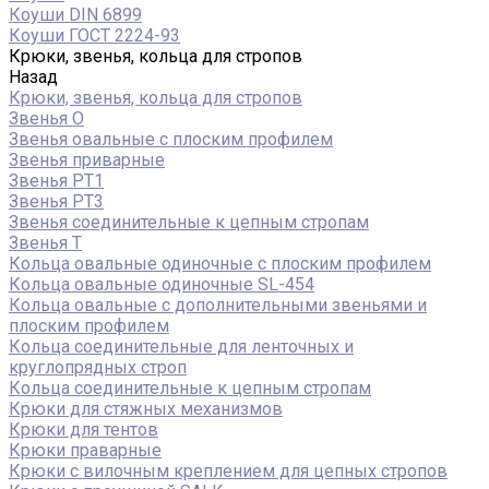
Коуши DIN 6899
Коуши ГОСТ 2224-93
Крюки, звенья, кольца для стропов
Назад
Крюки, звенья, кольца для стропов
Звенья О
Звенья овальные с плоским профилем
Звенья приварные
Звенья РТ1
Звенья РТ3
Звенья соединительные к цепным стропам
Звенья Т
Кольца овальные одиночные c плоским профилем
Кольца овальные одиночные SL-454
Кольца овальные с дополнительными звеньями и
плоским профилем
Кольца соединительные для ленточных и
круглопрядных строп
Кольца соединительные к цепным стропам
Крюки для стяжных механизмов
Крюки для тентов
Крюки праварные
Крюки с вилочным креплением для цепных стропов