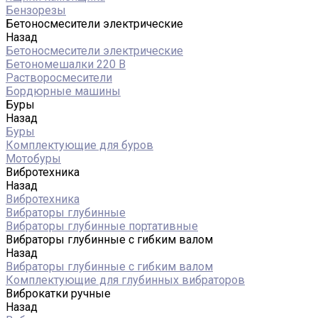
Бензорезы
Бетоносмесители электрические
Назад
Бетоносмесители электрические
Бетономешалки 220 В
Растворосмесители
Бордюрные машины
Буры
Назад
Буры
Комплектующие для буров
Мотобуры
Вибротехника
Назад
Вибротехника
Вибраторы глубинные
Вибраторы глубинные портативные
Вибраторы глубинные с гибким валом
Назад
Вибраторы глубинные с гибким валом
Комплектующие для глубинных вибраторов
Виброкатки ручные
Назад