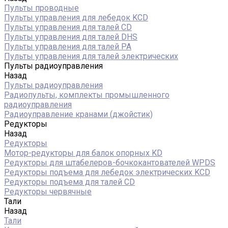
Пульты проводные
Пульты управления для лебедок KCD
Пульты управления для талей CD
Пульты управления для талей DHS
Пульты управления для талей РА
Пульты управления для талей электрических
Пульты радиоуправления
Назад
Пульты радиоуправления
Радиопульты, комплекты промышленного
радиоуправления
Радиоуправление кранами (джойстик)
Редукторы
Назад
Редукторы
Мотор-редукторы для балок опорных KD
Редукторы для штабелеров-бочкокантователей WPDS
Редукторы подъема для лебедок электрических KCD
Редукторы подъема для талей CD
Редукторы червячные
Тали
Назад
Тали