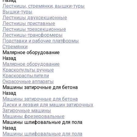
Назад
Лестницы, стремянки, вышки-туры
Вышки-туры
Лестницы двухсекционные
Лестницы приставные
Лестницы трехсекционные
Лестницы-трансформеры
Подставки и рабочие платформы
Стремянки
Малярное оборудование
Назад
Малярное оборудование
Краскопульты ручные
Краскораспылители
Окрасочные аппараты
Машины затирочные для бетона
Назад
Машины затирочные для бетона
Диски и лезвия для машин затирочных
Затирочные машины
Машины фрезеровальные
Машины шлифовальные для пола
Назад
Машины шлифовальные для пола