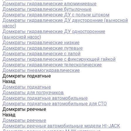
Домкраты гидравлические алюминиевые
Домкраты гидравлические бутылочные
Домкраты гидравлические ДУ c полым штоком
Домкраты гидравлические ДУ двусторонние (выносной
насос)
Домкраты гидравлические ДУ односторонние
(выносной насос)
Домкраты гидравлические низкие
Домкраты гидравлические путевые
Домкраты гидравлические с лапой
Домкраты гидравлические с фиксирующей гайкой
Домкраты гидравлические телескопические
Домкраты пневмогидравлические
Домкраты подкатные
Назад
Домкраты подкатные
Домкраты для погрузчиков
Домкраты подкатные автомобильные
Домкраты подкатные автомобильные для СТО
Домкраты реечные
Назад
Домкраты реечные
Домкраты реечные автомобильные модели HI-JACK