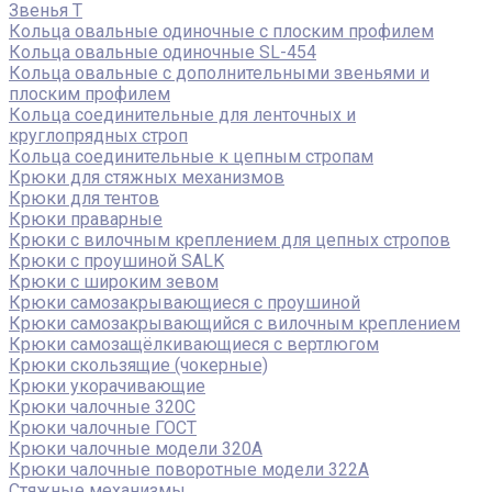
Звенья Т
Кольца овальные одиночные c плоским профилем
Кольца овальные одиночные SL-454
Кольца овальные с дополнительными звеньями и
плоским профилем
Кольца соединительные для ленточных и
круглопрядных строп
Кольца соединительные к цепным стропам
Крюки для стяжных механизмов
Крюки для тентов
Крюки праварные
Крюки с вилочным креплением для цепных стропов
Крюки с проушиной SALK
Крюки с широким зевом
Крюки самозакрывающиеся с проушиной
Крюки самозакрывающийся с вилочным креплением
Крюки самозащёлкивающиеся с вертлюгом
Крюки скользящие (чокерные)
Крюки укорачивающие
Крюки чалочные 320C
Крюки чалочные ГОСТ
Крюки чалочные модели 320А
Крюки чалочные поворотные модели 322А
Стяжные механизмы