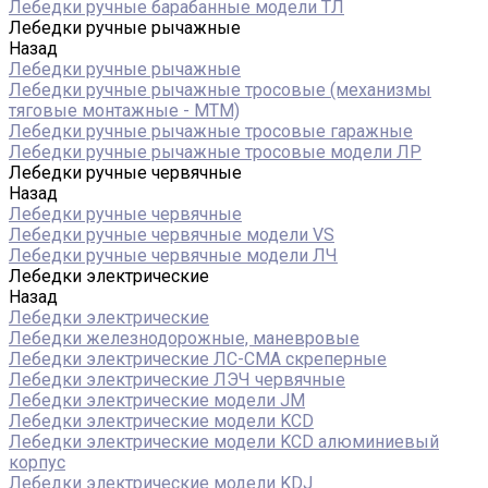
Лебедки ручные барабанные модели ТЛ
Лебедки ручные рычажные
Назад
Лебедки ручные рычажные
Лебедки ручные рычажные тросовые (механизмы
тяговые монтажные - МТМ)
Лебедки ручные рычажные тросовые гаражные
Лебедки ручные рычажные тросовые модели ЛР
Лебедки ручные червячные
Назад
Лебедки ручные червячные
Лебедки ручные червячные модели VS
Лебедки ручные червячные модели ЛЧ
Лебедки электрические
Назад
Лебедки электрические
Лебедки железнодорожные, маневровые
Лебедки электрические ЛС-СМА скреперные
Лебедки электрические ЛЭЧ червячные
Лебедки электрические модели JM
Лебедки электрические модели KCD
Лебедки электрические модели KCD алюминиевый
корпус
Лебедки электрические модели KDJ