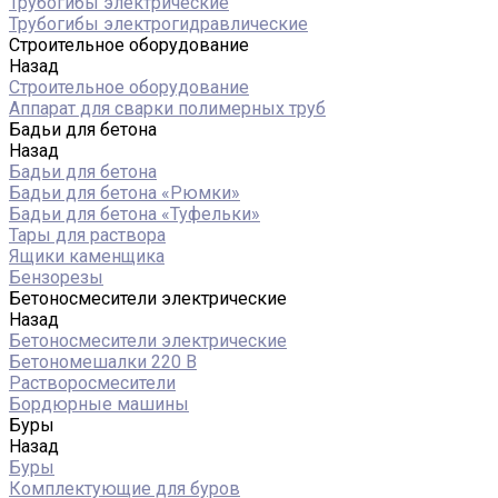
Трубогибы электрические
Трубогибы электрогидравлические
Строительное оборудование
Назад
Строительное оборудование
Аппарат для сварки полимерных труб
Бадьи для бетона
Назад
Бадьи для бетона
Бадьи для бетона «Рюмки»
Бадьи для бетона «Туфельки»
Тары для раствора
Ящики каменщика
Бензорезы
Бетоносмесители электрические
Назад
Бетоносмесители электрические
Бетономешалки 220 В
Растворосмесители
Бордюрные машины
Буры
Назад
Буры
Комплектующие для буров