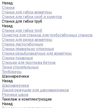
Назад
Станки
Станки для гибки арматуры
Станки для гибки скоб и хомутов
Станки для гибки труб
Назад
Станки для гибки труб
Оснастка для станков для трубогибочных станков
Станки для резки арматуры
Станки листогибочные
Станки правильно-отрезные
Станки резьбонакатные для арматуры
Станки токарные
Станции для прогрева бетона
Тачки строительные
Труборезы
Швонарезчики
Назад
Швонарезчики
Диски режущие для швонарезчиков
Резчики швов
Такелаж и комплектующие
Назад