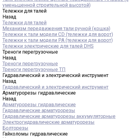
уменьшенной строительной высотой)
Тележки для талей
Назад
Тележки для талей
Механизм передвижения тали ручной (кошка)
Тележки к тали модели CD (тележки для ворот)
Тележки к тали модели РА (тележки для ворот)
Тележки электрические для талей DHS
Треноги перегрузочные
Назад
Треноги перегрузочные
Треноги перегрузочные ТП
Гидравлический и электрический инструмент
Назад
Гидравлический и электрический инструмент
Арматурорезы гидравлические
Назад
Арматурорезы гидравлические
Гидравлические арматурорезы
Гидравлические арматурорезы аккумуляторные
Электрогидравлические арматурорезы
Болторезы
Гайколомы гидравлические