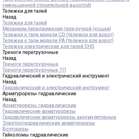
уменьшенной строительной высотой)
Тележки для талей
Назад
Тележки для талей
Механизм передвижения тали ручной (кошка)
Тележки к тали модели CD (тележки для ворот)
Тележки к тали модели РА (тележки для ворот)
Тележки электрические для талей DHS
Треноги перегрузочные
Назад
Треноги перегрузочные
Треноги перегрузочные ТП
Гидравлический и электрический инструмент
Назад
Гидравлический и электрический инструмент
Арматурорезы гидравлические
Назад
Арматурорезы гидравлические
Гидравлические арматурорезы
Гидравлические арматурорезы аккумуляторные
Электрогидравлические арматурорезы
Болторезы
Гайколомы гидравлические