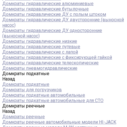
Домкраты гидравлические алюминиевые
Домкраты гидравлические бутылочные
Домкраты гидравлические ДУ c полым штоком
Домкраты гидравлические ДУ двусторонние (выносной
насос)
Домкраты гидравлические ДУ односторонние
(выносной насос)
Домкраты гидравлические низкие
Домкраты гидравлические путевые
Домкраты гидравлические с лапой
Домкраты гидравлические с фиксирующей гайкой
Домкраты гидравлические телескопические
Домкраты пневмогидравлические
Домкраты подкатные
Назад
Домкраты подкатные
Домкраты для погрузчиков
Домкраты подкатные автомобильные
Домкраты подкатные автомобильные для СТО
Домкраты реечные
Назад
Домкраты реечные
Домкраты реечные автомобильные модели HI-JACK