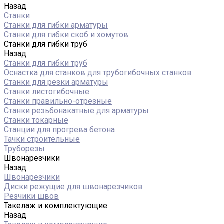
Назад
Станки
Станки для гибки арматуры
Станки для гибки скоб и хомутов
Станки для гибки труб
Назад
Станки для гибки труб
Оснастка для станков для трубогибочных станков
Станки для резки арматуры
Станки листогибочные
Станки правильно-отрезные
Станки резьбонакатные для арматуры
Станки токарные
Станции для прогрева бетона
Тачки строительные
Труборезы
Швонарезчики
Назад
Швонарезчики
Диски режущие для швонарезчиков
Резчики швов
Такелаж и комплектующие
Назад