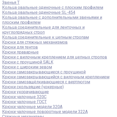
Звенья Т
Кольца овальные одиночные c плоским профилем
Кольца овальные одиночные SL-454
Кольца овальные с дополнительными звеньями и
плоским профилем
Кольца соединительные для ленточных и
круглопрядных строп
Кольца соединительные к цепным стропам
Крюки для стяжных механизмов
Крюки для тентов
Крюки праварные
Крюки с вилочным креплением для цепных стропов
Крюки с проушиной SALK
Крюки с широким зевом
Крюки самозакрывающиеся с проушиной
Крюки самозакрывающийся с вилочным креплением
Крюки самозащёлкивающиеся с вертлюгом
Крюки скользящие (чокерные)
Крюки укорачивающие
Крюки чалочные 320C
Крюки чалочные ГОСТ
Крюки чалочные модели 320А
Крюки чалочные поворотные модели 322А
Стяжные механизмы