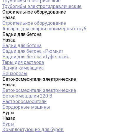
Трубогибы электрические
Трубогибы электрогидравлические
Строительное оборудование
Назад
Строительное оборудование
Аппарат для сварки полимерных труб
Бадьи для бетона
Назад
Бадьи для бетона
Бадьи для бетона «Рюмки»
Бадьи для бетона «Туфельки»
Тары для раствора
Ящики каменщика
Бензорезы
Бетоносмесители электрические
Назад
Бетоносмесители электрические
Бетономешалки 220 В
Растворосмесители
Бордюрные машины
Буры
Назад
Буры
Комплектующие для буров