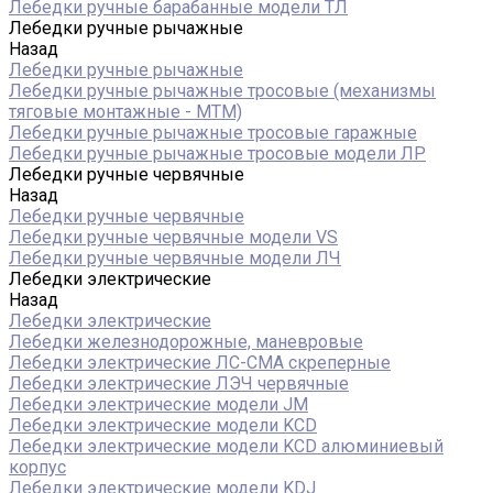
Лебедки ручные барабанные модели ТЛ
Лебедки ручные рычажные
Назад
Лебедки ручные рычажные
Лебедки ручные рычажные тросовые (механизмы
тяговые монтажные - МТМ)
Лебедки ручные рычажные тросовые гаражные
Лебедки ручные рычажные тросовые модели ЛР
Лебедки ручные червячные
Назад
Лебедки ручные червячные
Лебедки ручные червячные модели VS
Лебедки ручные червячные модели ЛЧ
Лебедки электрические
Назад
Лебедки электрические
Лебедки железнодорожные, маневровые
Лебедки электрические ЛС-СМА скреперные
Лебедки электрические ЛЭЧ червячные
Лебедки электрические модели JM
Лебедки электрические модели KCD
Лебедки электрические модели KCD алюминиевый
корпус
Лебедки электрические модели KDJ