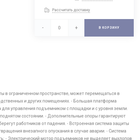
Рассчитать доставку
-
+
В КОРЗИНУ
оты в ограниченном пространстве, может перемещаться в
водственных и других помещениях. - Большая платформа
а для управления подъемником с площадки и с уровня земли.
 поднятом состоянии. - Дополнительные опоры гарантируют
берегут работников от падения. - Встроенная система защиты
вращения внезапного опускания в случае аварии. - Система
ь: - Электрический мотор подъемников не выделяет выхлопов