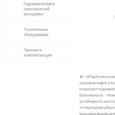
Гидравлический и
электрический
инструмент
Строительное
оборудование
Такелаж и
комплектующие
#|---|#Удобство и к
грузовом лифте, в к
позволяет поднимать
Безопасность: - Но
устойчивость констр
от перегрузки убер
концевых выключате