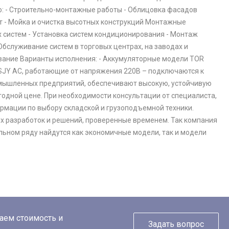
о: - Строительно-монтажные работы - Облицовка фасадов
т - Мойка и очистка высотных конструкций Монтажные
х систем - Установка систем кондиционирования - Монтаж
служивание систем в торговых центрах, на заводах и
ивание Варианты исполнения: - Аккумуляторные модели TOR
R SJY AC, работающие от напряжения 220В – подключаются к
омышленных предприятий, обеспечивают высокую, устойчивую
годной цене. При необходимости консультации от специалиста,
рмации по выбору складской и грузоподъемной техники.
х разработок и решений, проверенные временем. Так компания
льном ряду найдутся как экономичные модели, так и модели
таем стоимость и
Задать вопрос