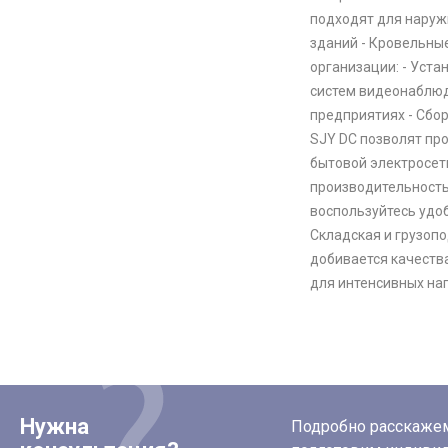
подходят для наруж
зданий - Кровельны
организации: - Уста
систем видеонаблюд
предприятиях - Сбо
SJY DC позволят про
бытовой электросет
производительность
воспользуйтесь удо
Складская и грузоп
добивается качеств
для интенсивных наг
Нужна
Подробно расскажем 