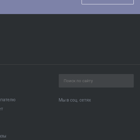
упателю
Мы в соц. сетях
ет
азы