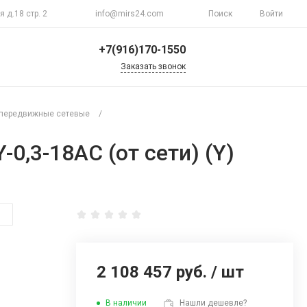
я д.18 стр. 2
info@mirs24.com
Поиск
Войти
+7(916)170-1550
Заказать звонок
+7(916)170-1550
г. Москва, ул.
передвижные сетевые
/
Верхоянская д.18 стр.
2
Пн-Пт 10:00-20:00
,3-18AC (от сети) (Y)
Воскресенье
Выходной
info@mirs24.com
2 108 457 руб.
/
шт
В наличии
Нашли дешевле?