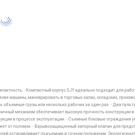
омпактность: - Компактный корпус SJY идеально подходит для раб
узове машины, маневрировать в торговых залах, складских, произ
 объемные грузы или несколько рабочих за один раз. - Два пульт
жничный механизм обеспечивает высокую прочность конструкции в
укции в процессе эксплуатации. - Съемные боковые ограждения у
ежет от поломок. - Взрывозащищенный запорный клапан для предот
лей останавливает подъемник в точном положении. Экологичност