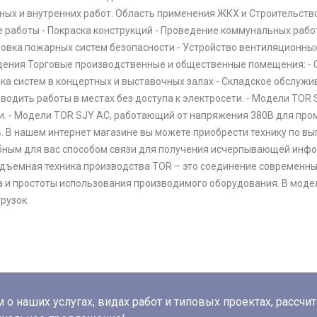
ных и внутренних работ. Область применения ЖКХ и Строительств
е работы - Покраска конструкций - Проведение коммунальных рабо
новка пожарных систем безопасности - Устройство вентиляционны
ения Торговые производственные и общественные помещения: - Об
рка систем в концертных и выставочных залах - Складское обслуж
водить работы в местах без доступа к электросети. - Модели TO
и. - Модели TOR SJY AC, работающий от напряжения 380В для пр
. В нашем интернет магазине вы можете приобрести технику по вы
бным для вас способом связи для получения исчерпывающей инфо
одъемная техника производства TOR – это соединение современны
а и простоты использования производимого оборудования. В моде
рузок.
о наших услугах, видах работ и типовых проектах, рассчи