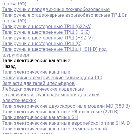
(пр-ва РФ)
Тали ручные передвижные пожаробезопасные
Тали ручные стационарные взрывобезопасные ТРШСп
(пр-ва РФ)
Тали ручные шестеренные ТРШ (622-A)
Тали ручные шестеренные ТРШ (HS-Z)
Тали ручные шестеренные ТРШ (HSZ-V)
Тали ручные шестеренные ТРШ (С)
Тали ручные шестеренные ТРШш (HSH-D) под
шуруповёрт
Тали электрические канатные
Назад
Тали электрические канатные
Болгарские электрические тали модели T10
Запчасти для талей и тельферов
Лебедки электрические подвесные
Ограничители грузоподъемности для талей
электрических
Тали электрические двухскоростные модели MD (380 В)
Тали электрические канатные PA высотные (220 В)
Тали электрические канатные SH
Тали электрические канатные европейского типа SHA-D
Тали электрические канатные с уменьшенной