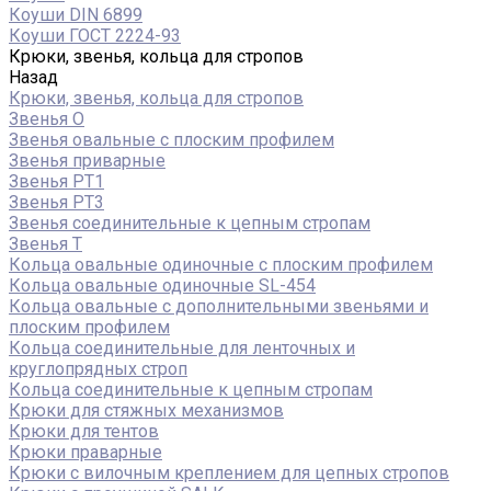
Коуши DIN 6899
Коуши ГОСТ 2224-93
Крюки, звенья, кольца для стропов
Назад
Крюки, звенья, кольца для стропов
Звенья О
Звенья овальные с плоским профилем
Звенья приварные
Звенья РТ1
Звенья РТ3
Звенья соединительные к цепным стропам
Звенья Т
Кольца овальные одиночные c плоским профилем
Кольца овальные одиночные SL-454
Кольца овальные с дополнительными звеньями и
плоским профилем
Кольца соединительные для ленточных и
круглопрядных строп
Кольца соединительные к цепным стропам
Крюки для стяжных механизмов
Крюки для тентов
Крюки праварные
Крюки с вилочным креплением для цепных стропов