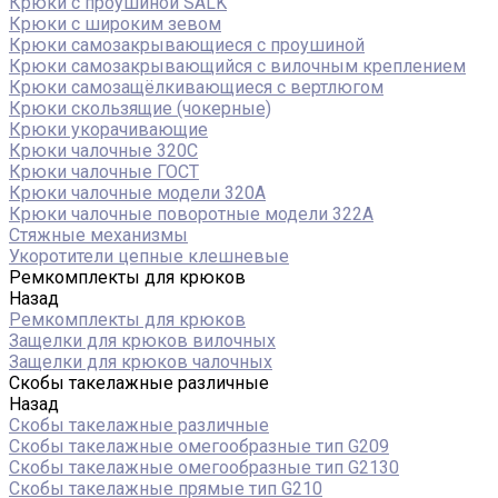
Крюки с проушиной SALK
Крюки с широким зевом
Крюки самозакрывающиеся с проушиной
Крюки самозакрывающийся с вилочным креплением
Крюки самозащёлкивающиеся с вертлюгом
Крюки скользящие (чокерные)
Крюки укорачивающие
Крюки чалочные 320C
Крюки чалочные ГОСТ
Крюки чалочные модели 320А
Крюки чалочные поворотные модели 322А
Стяжные механизмы
Укоротители цепные клешневые
Ремкомплекты для крюков
Назад
Ремкомплекты для крюков
Защелки для крюков вилочных
Защелки для крюков чалочных
Скобы такелажные различные
Назад
Скобы такелажные различные
Скобы такелажные омегообразные тип G209
Скобы такелажные омегообразные тип G2130
Скобы такелажные прямые тип G210