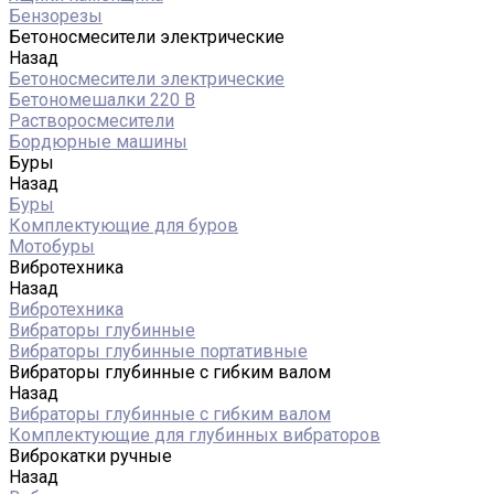
Бензорезы
Бетоносмесители электрические
Назад
Бетоносмесители электрические
Бетономешалки 220 В
Растворосмесители
Бордюрные машины
Буры
Назад
Буры
Комплектующие для буров
Мотобуры
Вибротехника
Назад
Вибротехника
Вибраторы глубинные
Вибраторы глубинные портативные
Вибраторы глубинные с гибким валом
Назад
Вибраторы глубинные с гибким валом
Комплектующие для глубинных вибраторов
Виброкатки ручные
Назад