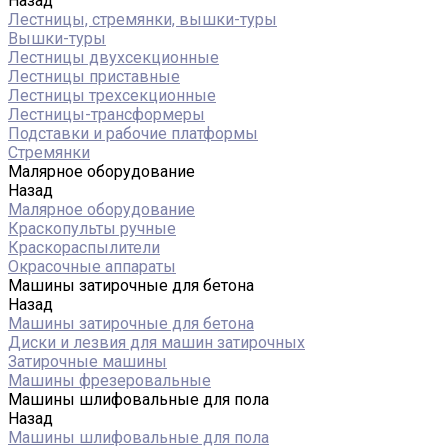
Назад
Лестницы, стремянки, вышки-туры
Вышки-туры
Лестницы двухсекционные
Лестницы приставные
Лестницы трехсекционные
Лестницы-трансформеры
Подставки и рабочие платформы
Стремянки
Малярное оборудование
Назад
Малярное оборудование
Краскопульты ручные
Краскораспылители
Окрасочные аппараты
Машины затирочные для бетона
Назад
Машины затирочные для бетона
Диски и лезвия для машин затирочных
Затирочные машины
Машины фрезеровальные
Машины шлифовальные для пола
Назад
Машины шлифовальные для пола