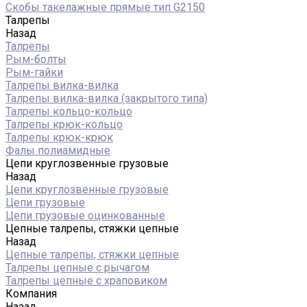
Скобы такелажные прямые тип G2150
Талрепы
Назад
Талрепы
Рым-болты
Рым-гайки
Талрепы вилка-вилка
Талрепы вилка-вилка (закрытого типа)
Талрепы кольцо-кольцо
Талрепы крюк-кольцо
Талрепы крюк-крюк
Фалы полиамидные
Цепи круглозвенные грузовые
Назад
Цепи круглозвенные грузовые
Цепи грузовые
Цепи грузовые оцинкованные
Цепные талрепы, стяжки цепные
Назад
Цепные талрепы, стяжки цепные
Талрепы цепные с рычагом
Талрепы цепные с храповиком
Компания
Назад