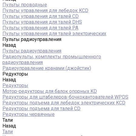
Пульты проводные
Пульты управления для лебедок KCD
Пульты управления для талей CD
Пульты управления для талей DHS
Пульты управления для талей РА
Пульты управления для талей электрических
Пульты радиоуправления
Назад
Пульты радиоуправления
Радиопульты, комплекты промышленного
радиоуправления
Радиоуправление кранами (джойстик)
Редукторы
Назад
Редукторы
Мотор-редукторы для балок опорных KD
Редукторы для штабелеров-бочкокантователей WPDS
Редукторы подъема для лебедок электрических KCD
Редукторы подъема для талей CD
Редукторы червячные
Тали
Назад
Тали