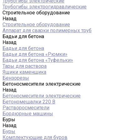
Трубогибы электрические
Трубогибы электрогидравлические
Строительное оборудование
Назад
Строительное оборудование
Аппарат для сварки полимерных труб
Бадьи для бетона
Назад
Бадьи для бетона
Бадьи для бетона «Рюмки»
Бадьи для бетона «Туфельки»
Тары для раствора
Ящики каменщика
Бензорезы
Бетоносмесители электрические
Назад
Бетоносмесители электрические
Бетономешалки 220 В
Растворосмесители
Бордюрные машины
Буры
Назад
Буры
Комплектующие для буров