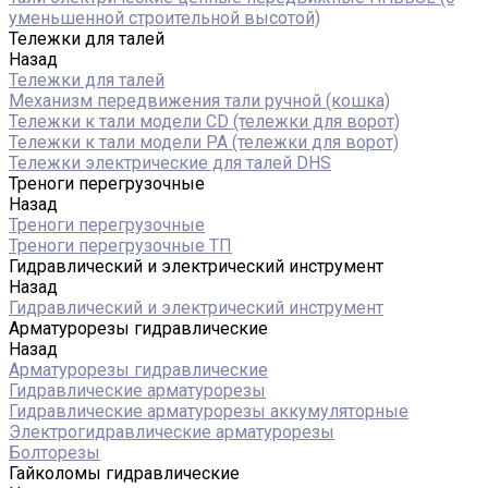
уменьшенной строительной высотой)
Тележки для талей
Назад
Тележки для талей
Механизм передвижения тали ручной (кошка)
Тележки к тали модели CD (тележки для ворот)
Тележки к тали модели РА (тележки для ворот)
Тележки электрические для талей DHS
Треноги перегрузочные
Назад
Треноги перегрузочные
Треноги перегрузочные ТП
Гидравлический и электрический инструмент
Назад
Гидравлический и электрический инструмент
Арматурорезы гидравлические
Назад
Арматурорезы гидравлические
Гидравлические арматурорезы
Гидравлические арматурорезы аккумуляторные
Электрогидравлические арматурорезы
Болторезы
Гайколомы гидравлические