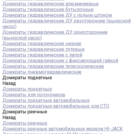
Домкраты гидравлические алюминиевые
Домкраты гидравлические бутылочные
Домкраты гидравлические ДУ c полым штоком
Домкраты гидравлические ДУ двусторонние (выносной
насос)
Домкраты гидравлические ДУ односторонние
(выносной насос)
Домкраты гидравлические низкие
Домкраты гидравлические путевые
Домкраты гидравлические с лапой
Домкраты гидравлические с фиксирующей гайкой
Домкраты гидравлические телескопические
Домкраты пневмогидравлические
Домкраты подкатные
Назад
Домкраты подкатные
Домкраты для погрузчиков
Домкраты подкатные автомобильные
Домкраты подкатные автомобильные для СТО
Домкраты реечные
Назад
Домкраты реечные
Домкраты реечные автомобильные модели HI-JACK