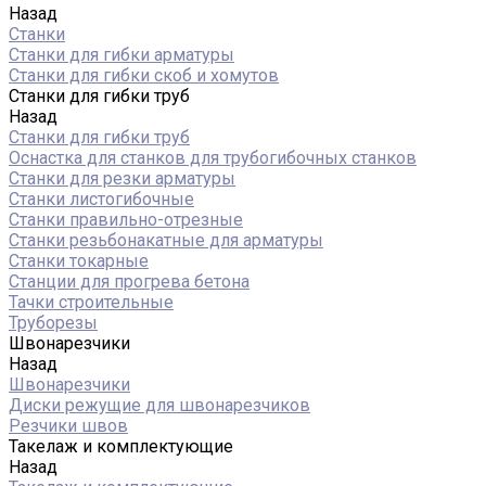
Назад
Станки
Станки для гибки арматуры
Станки для гибки скоб и хомутов
Станки для гибки труб
Назад
Станки для гибки труб
Оснастка для станков для трубогибочных станков
Станки для резки арматуры
Станки листогибочные
Станки правильно-отрезные
Станки резьбонакатные для арматуры
Станки токарные
Станции для прогрева бетона
Тачки строительные
Труборезы
Швонарезчики
Назад
Швонарезчики
Диски режущие для швонарезчиков
Резчики швов
Такелаж и комплектующие
Назад