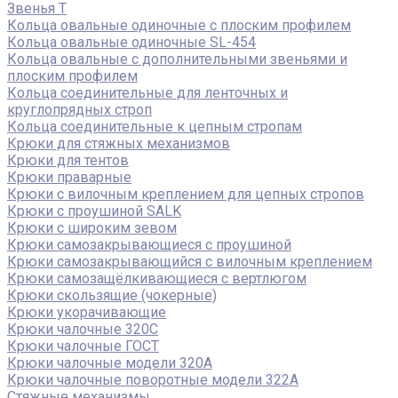
Звенья Т
Кольца овальные одиночные c плоским профилем
Кольца овальные одиночные SL-454
Кольца овальные с дополнительными звеньями и
плоским профилем
Кольца соединительные для ленточных и
круглопрядных строп
Кольца соединительные к цепным стропам
Крюки для стяжных механизмов
Крюки для тентов
Крюки праварные
Крюки с вилочным креплением для цепных стропов
Крюки с проушиной SALK
Крюки с широким зевом
Крюки самозакрывающиеся с проушиной
Крюки самозакрывающийся с вилочным креплением
Крюки самозащёлкивающиеся с вертлюгом
Крюки скользящие (чокерные)
Крюки укорачивающие
Крюки чалочные 320C
Крюки чалочные ГОСТ
Крюки чалочные модели 320А
Крюки чалочные поворотные модели 322А
Стяжные механизмы