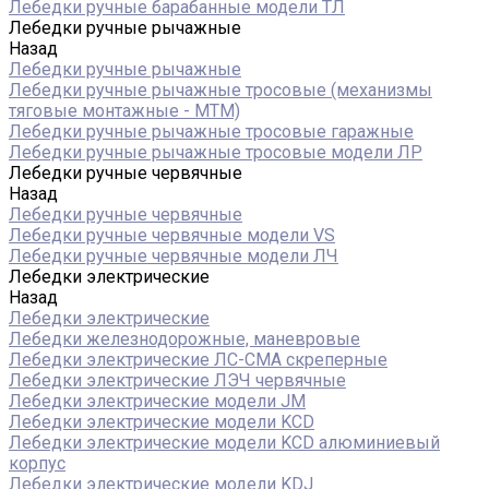
Лебедки ручные барабанные модели ТЛ
Лебедки ручные рычажные
Назад
Лебедки ручные рычажные
Лебедки ручные рычажные тросовые (механизмы
тяговые монтажные - МТМ)
Лебедки ручные рычажные тросовые гаражные
Лебедки ручные рычажные тросовые модели ЛР
Лебедки ручные червячные
Назад
Лебедки ручные червячные
Лебедки ручные червячные модели VS
Лебедки ручные червячные модели ЛЧ
Лебедки электрические
Назад
Лебедки электрические
Лебедки железнодорожные, маневровые
Лебедки электрические ЛС-СМА скреперные
Лебедки электрические ЛЭЧ червячные
Лебедки электрические модели JM
Лебедки электрические модели KCD
Лебедки электрические модели KCD алюминиевый
корпус
Лебедки электрические модели KDJ