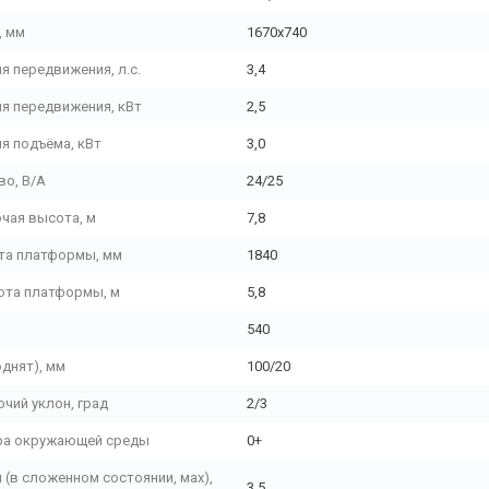
, мм
1670х740
я передвижения, л.с.
3,4
я передвижения, кВт
2,5
я подъёма, кВт
3,0
во, В/А
24/25
чая высота, м
7,8
та платформы, мм
1840
ота платформы, м
5,8
540
днят), мм
100/20
чий уклон, град
2/3
ура окружающей среды
0+
(в сложенном состоянии, мах),
3,5