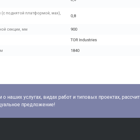
(с поднятой платформой, мах),
0,8
ой секции, мм
900
TOR Industries
мм
1840
о наших услугах, видах работ и типовых проектах, рассчи
дуальное предложение!