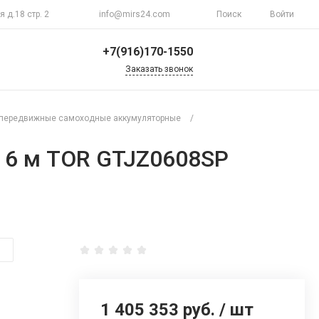
я д.18 стр. 2
info@mirs24.com
Поиск
Войти
+7(916)170-1550
Заказать звонок
+7(916)170-1550
г. Москва, ул.
передвижные самоходные аккумуляторные
/
Верхоянская д.18 стр.
2
Пн-Пт 10:00-20:00
 6 м TOR GTJZ0608SP
Воскресенье
Выходной
info@mirs24.com
1 405 353 руб.
/
шт