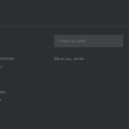
упателю
Мы в соц. сетях
ет
азы
и