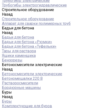
Трубогибы электрические
Трубогибы электрогидравлические
Строительное оборудование
Назад
Строительное оборудование
Аппарат для сварки полимерных труб
Бадьи для бетона
Назад
Бадьи для бетона
Бадьи для бетона «Рюмки»
Бадьи для бетона «Туфельки»
Тары для раствора
Ящики каменщика
Бензорезы
Бетоносмесители электрические
Назад
Бетоносмесители электрические
Бетономешалки 220 В
Растворосмесители
Бордюрные машины
Буры
Назад
Буры
Комплектующие для буров