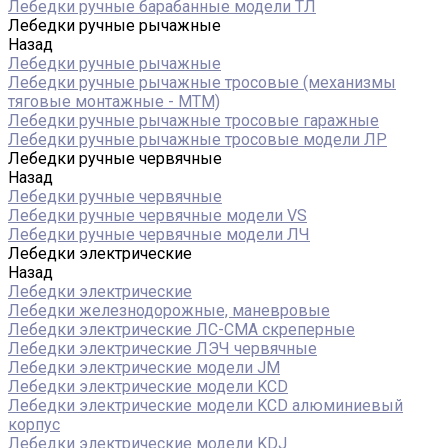
Лебедки ручные барабанные модели ТЛ
Лебедки ручные рычажные
Назад
Лебедки ручные рычажные
Лебедки ручные рычажные тросовые (механизмы
тяговые монтажные - МТМ)
Лебедки ручные рычажные тросовые гаражные
Лебедки ручные рычажные тросовые модели ЛР
Лебедки ручные червячные
Назад
Лебедки ручные червячные
Лебедки ручные червячные модели VS
Лебедки ручные червячные модели ЛЧ
Лебедки электрические
Назад
Лебедки электрические
Лебедки железнодорожные, маневровые
Лебедки электрические ЛС-СМА скреперные
Лебедки электрические ЛЭЧ червячные
Лебедки электрические модели JM
Лебедки электрические модели KCD
Лебедки электрические модели KCD алюминиевый
корпус
Лебедки электрические модели KDJ