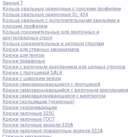
Звенья Т
Кольца овальные одиночные c плоским профилем
Кольца овальные одиночные SL-454
Кольца овальные с дополнительными звеньями и
плоским профилем
Кольца соединительные для ленточных и
круглопрядных строп
Кольца соединительные к цепным стропам
Крюки для стяжных механизмов
Крюки для тентов
Крюки праварные
Крюки с вилочным креплением для цепных стропов
Крюки с проушиной SALK
Крюки с широким зевом
Крюки самозакрывающиеся с проушиной
Крюки самозакрывающийся с вилочным креплением
Крюки самозащёлкивающиеся с вертлюгом
Крюки скользящие (чокерные)
Крюки укорачивающие
Крюки чалочные 320C
Крюки чалочные ГОСТ
Крюки чалочные модели 320А
Крюки чалочные поворотные модели 322А
Стяжные механизмы