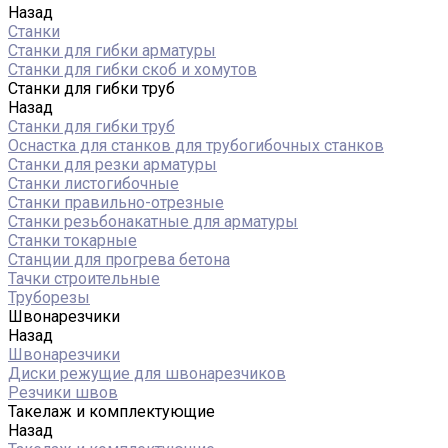
Назад
Станки
Станки для гибки арматуры
Станки для гибки скоб и хомутов
Станки для гибки труб
Назад
Станки для гибки труб
Оснастка для станков для трубогибочных станков
Станки для резки арматуры
Станки листогибочные
Станки правильно-отрезные
Станки резьбонакатные для арматуры
Станки токарные
Станции для прогрева бетона
Тачки строительные
Труборезы
Швонарезчики
Назад
Швонарезчики
Диски режущие для швонарезчиков
Резчики швов
Такелаж и комплектующие
Назад