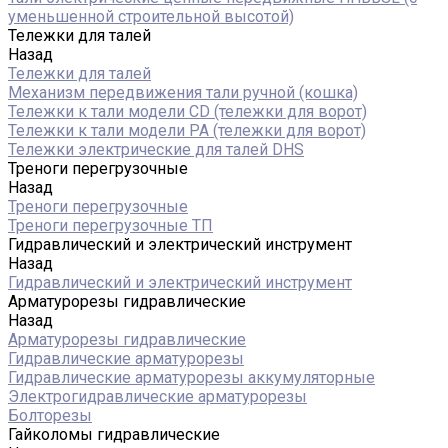
уменьшенной строительной высотой)
Тележки для талей
Назад
Тележки для талей
Механизм передвижения тали ручной (кошка)
Тележки к тали модели CD (тележки для ворот)
Тележки к тали модели РА (тележки для ворот)
Тележки электрические для талей DHS
Треноги перегрузочные
Назад
Треноги перегрузочные
Треноги перегрузочные ТП
Гидравлический и электрический инструмент
Назад
Гидравлический и электрический инструмент
Арматурорезы гидравлические
Назад
Арматурорезы гидравлические
Гидравлические арматурорезы
Гидравлические арматурорезы аккумуляторные
Электрогидравлические арматурорезы
Болторезы
Гайколомы гидравлические