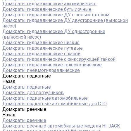
Домкраты гидравлические алюминиевые
Домкраты гидравлические бутылочные
Домкраты гидравлические ДУ c полым штоком
Домкраты гидравлические ДУ двусторонние (выносной
насос)
Домкраты гидравлические ДУ односторонние
(выносной насос)
Домкраты гидравлические низкие
Домкраты гидравлические путевые
Домкраты гидравлические с лапой
Домкраты гидравлические с фиксирующей гайкой
Домкраты гидравлические телескопические
Домкраты пневмогидравлические
Домкраты подкатные
Назад
Домкраты подкатные
Домкраты для погрузчиков
Домкраты подкатные автомобильные
Домкраты подкатные автомобильные для СТО
Домкраты реечные
Назад
Домкраты реечные
Домкраты реечные автомобильные модели HI-JACK