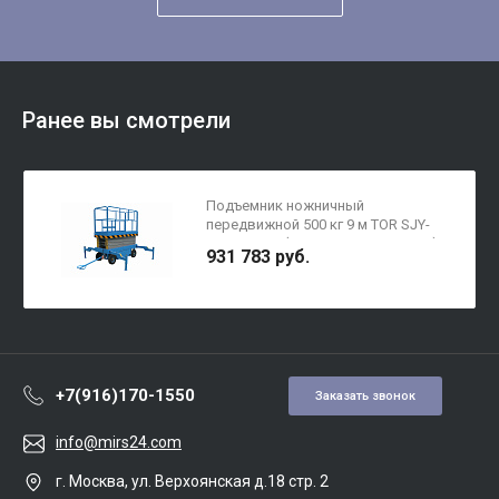
Ранее вы смотрели
Подъемник ножничный
передвижной 500 кг 9 м TOR SJY-
0,5-9AC/DC (от сети/автономный)
931 783 руб.
(Y)
+7(916)170-1550
Заказать звонок
info@mirs24.com
г. Москва, ул. Верхоянская д.18 стр. 2