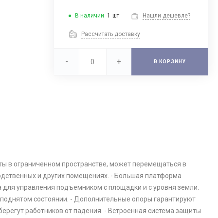
В наличии
1
шт
Нашли дешевле?
Рассчитать доставку
-
+
В КОРЗИНУ
оты в ограниченном пространстве, может перемещаться в
водственных и других помещениях. - Большая платформа
а для управления подъемником с площадки и с уровня земли.
 поднятом состоянии. - Дополнительные опоры гарантируют
берегут работников от падения. - Встроенная система защиты