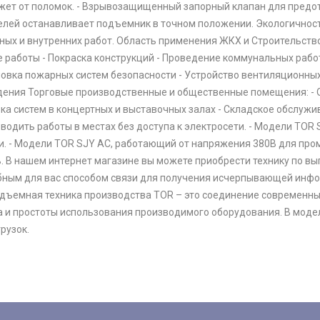
ежет от поломок. - Взрывозащищенный запорный клапан для предот
лей останавливает подъемник в точном положении. Экологичност
ных и внутренних работ. Область применения ЖКХ и Строительств
е работы - Покраска конструкций - Проведение коммунальных рабо
новка пожарных систем безопасности - Устройство вентиляционны
ения Торговые производственные и общественные помещения: - Об
рка систем в концертных и выставочных залах - Складское обслуж
водить работы в местах без доступа к электросети. - Модели TO
и. - Модели TOR SJY AC, работающий от напряжения 380В для пр
. В нашем интернет магазине вы можете приобрести технику по вы
бным для вас способом связи для получения исчерпывающей инфо
одъемная техника производства TOR – это соединение современны
а и простоты использования производимого оборудования. В моде
рузок.