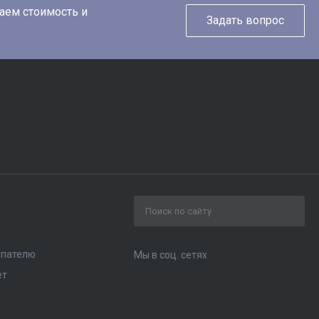
таем стоимость и
Задать вопрос
упателю
Мы в соц. сетях
ет