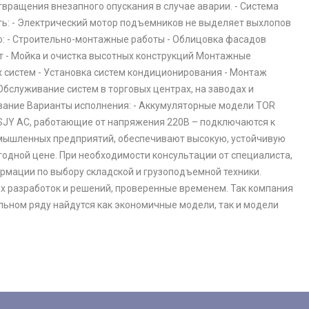
вращения внезапного опускания в случае аварии. - Система
ь: - Электрический мотор подъемников не выделяет выхлопов
о: - Строительно-монтажные работы - Облицовка фасадов
т - Мойка и очистка высотных конструкций Монтажные
х систем - Установка систем кондиционирования - Монтаж
служивание систем в торговых центрах, на заводах и
ивание Варианты исполнения: - Аккумуляторные модели TOR
R SJY AC, работающие от напряжения 220В – подключаются к
омышленных предприятий, обеспечивают высокую, устойчивую
годной цене. При необходимости консультации от специалиста,
рмации по выбору складской и грузоподъемной техники.
х разработок и решений, проверенные временем. Так компания
льном ряду найдутся как экономичные модели, так и модели