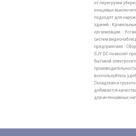
от перегрузки убер
концевых выключате
подходят для наруж
зданий - Кровельны
организации: - Уста
систем видеонаблюд
предприятиях - Сбо
SJY DC позволят про
бытовой электросет
производительность
воспользуйтесь удо
Складская и грузоп
добивается качеств
для интенсивных наг