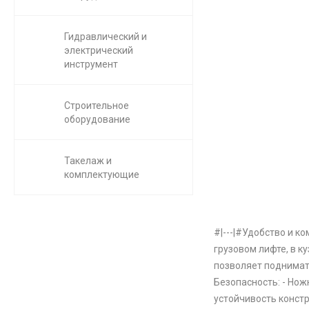
Гидравлический и
электрический
инструмент
Строительное
оборудование
Такелаж и
комплектующие
#|---|#Удобство и к
грузовом лифте, в к
позволяет поднимать
Безопасность: - Но
устойчивость констр