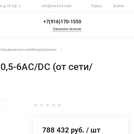
я д.18 стр. 2
info@mirs24.com
Поиск
Войти
+7(916)170-1550
Заказать звонок
+7(916)170-1550
г. Москва, ул.
передвижные комбинированные
/
Верхоянская д.18 стр.
2
Пн-Пт 10:00-20:00
,5-6AC/DC (от сети/
Воскресенье
Выходной
info@mirs24.com
788 432 руб.
/
шт