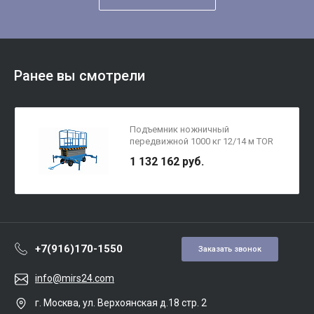
Ранее вы смотрели
Подъемник ножничный
передвижной 1000 кг 12/14 м TOR
SJY-1-12 AC/DC 380В сеть/
1 132 162 руб.
аккумуляторный (Y)
+7(916)170-1550
Заказать звонок
info@mirs24.com
г. Москва, ул. Верхоянская д.18 стр. 2