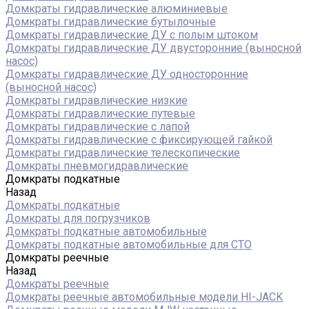
Домкраты гидравлические алюминиевые
Домкраты гидравлические бутылочные
Домкраты гидравлические ДУ c полым штоком
Домкраты гидравлические ДУ двусторонние (выносной
насос)
Домкраты гидравлические ДУ односторонние
(выносной насос)
Домкраты гидравлические низкие
Домкраты гидравлические путевые
Домкраты гидравлические с лапой
Домкраты гидравлические с фиксирующей гайкой
Домкраты гидравлические телескопические
Домкраты пневмогидравлические
Домкраты подкатные
Назад
Домкраты подкатные
Домкраты для погрузчиков
Домкраты подкатные автомобильные
Домкраты подкатные автомобильные для СТО
Домкраты реечные
Назад
Домкраты реечные
Домкраты реечные автомобильные модели HI-JACK