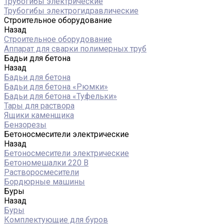
Трубогибы электрические
Трубогибы электрогидравлические
Строительное оборудование
Назад
Строительное оборудование
Аппарат для сварки полимерных труб
Бадьи для бетона
Назад
Бадьи для бетона
Бадьи для бетона «Рюмки»
Бадьи для бетона «Туфельки»
Тары для раствора
Ящики каменщика
Бензорезы
Бетоносмесители электрические
Назад
Бетоносмесители электрические
Бетономешалки 220 В
Растворосмесители
Бордюрные машины
Буры
Назад
Буры
Комплектующие для буров