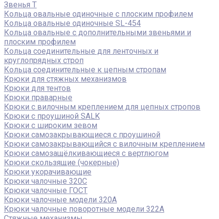
Звенья Т
Кольца овальные одиночные c плоским профилем
Кольца овальные одиночные SL-454
Кольца овальные с дополнительными звеньями и
плоским профилем
Кольца соединительные для ленточных и
круглопрядных строп
Кольца соединительные к цепным стропам
Крюки для стяжных механизмов
Крюки для тентов
Крюки праварные
Крюки с вилочным креплением для цепных стропов
Крюки с проушиной SALK
Крюки с широким зевом
Крюки самозакрывающиеся с проушиной
Крюки самозакрывающийся с вилочным креплением
Крюки самозащёлкивающиеся с вертлюгом
Крюки скользящие (чокерные)
Крюки укорачивающие
Крюки чалочные 320C
Крюки чалочные ГОСТ
Крюки чалочные модели 320А
Крюки чалочные поворотные модели 322А
Стяжные механизмы