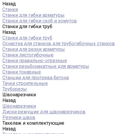
Назад
Станки
Станки для гибки арматуры
Станки для гибки скоб и хомутов
Станки для гибки труб
Назад
Станки для гибки труб
Оснастка для станков для трубогибочных станков
Станки для резки арматуры
Станки листогибочные
Станки правильно-отрезные
Станки резьбонакатные для арматуры
Станки токарные
Станции для прогрева бетона
Тачки строительные
Труборезы
Швонарезчики
Назад
Швонарезчики
Диски режущие для швонарезчиков
Резчики швов
Такелаж и комплектующие
Назад