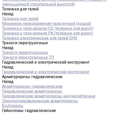
уменьшенной строительной высотой)
Тележки для талей
Назад
Тележки для талей
Механизм передвижения тали ручной (кошка)
Тележки к тали модели CD (тележки для ворот)
Тележки к тали модели РА (тележки для ворот)
Тележки электрические для талей DHS
Треноги перегрузочные
Назад
Треноги перегрузочные
Треноги перегрузочные ТП
Гидравлический и электрический инструмент
Назад
Гидравлический и электрический инструмент
Арматурорезы гидравлические
Назад
Арматурорезы гидравлические
Гидравлические арматурорезы
Гидравлические арматурорезы аккумуляторные
Электрогидравлические арматурорезы
Болторезы
Гайколомы гидравлические