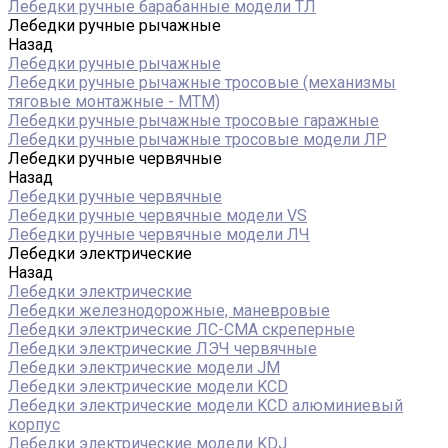
Лебедки ручные барабанные модели ТЛ
Лебедки ручные рычажные
Назад
Лебедки ручные рычажные
Лебедки ручные рычажные тросовые (механизмы
тяговые монтажные - МТМ)
Лебедки ручные рычажные тросовые гаражные
Лебедки ручные рычажные тросовые модели ЛР
Лебедки ручные червячные
Назад
Лебедки ручные червячные
Лебедки ручные червячные модели VS
Лебедки ручные червячные модели ЛЧ
Лебедки электрические
Назад
Лебедки электрические
Лебедки железнодорожные, маневровые
Лебедки электрические ЛС-СМА скреперные
Лебедки электрические ЛЭЧ червячные
Лебедки электрические модели JM
Лебедки электрические модели KCD
Лебедки электрические модели KCD алюминиевый
корпус
Лебедки электрические модели KDJ