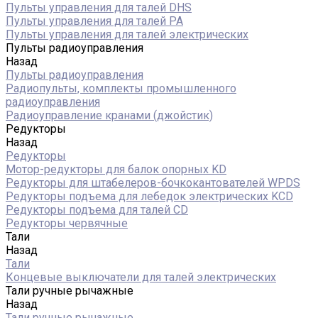
Пульты управления для талей DHS
Пульты управления для талей РА
Пульты управления для талей электрических
Пульты радиоуправления
Назад
Пульты радиоуправления
Радиопульты, комплекты промышленного
радиоуправления
Радиоуправление кранами (джойстик)
Редукторы
Назад
Редукторы
Мотор-редукторы для балок опорных KD
Редукторы для штабелеров-бочкокантователей WPDS
Редукторы подъема для лебедок электрических KCD
Редукторы подъема для талей CD
Редукторы червячные
Тали
Назад
Тали
Концевые выключатели для талей электрических
Тали ручные рычажные
Назад
Тали ручные рычажные