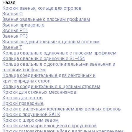
Назад
Крюки, звенья, кольца для стропов
Звенья О
Звенья овальные с плоским профилем
Звенья приварные
Звенья РТ1
Звенья РТ3
Звенья соединительные к цепным стропам
Звенья Т
Кольца овальные одиночные c плоским профилем
Кольца овальные одиночные SL-454
Кольца овальные с дополнительными звеньями и
плоским профилем
Кольца соединительные для ленточных и
круглопрядных строп
Кольца соединительные к цепным стропам
Крюки для стяжных механизмов
Крюки для тентов
Крюки праварные
Крюки с вилочным креплением для цепных стропов
Крюки с проушиной SALK
Крюки с широким зевом
Крюки самозакрывающиеся с проушиной
Крюки самозакрывающийся с вилочным креплением