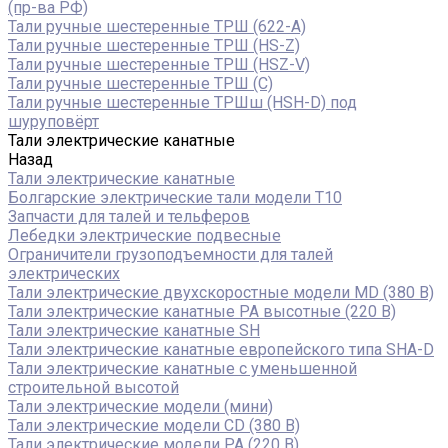
(пр-ва РФ)
Тали ручные шестеренные ТРШ (622-A)
Тали ручные шестеренные ТРШ (HS-Z)
Тали ручные шестеренные ТРШ (HSZ-V)
Тали ручные шестеренные ТРШ (С)
Тали ручные шестеренные ТРШш (HSH-D) под
шуруповёрт
Тали электрические канатные
Назад
Тали электрические канатные
Болгарские электрические тали модели T10
Запчасти для талей и тельферов
Лебедки электрические подвесные
Ограничители грузоподъемности для талей
электрических
Тали электрические двухскоростные модели MD (380 В)
Тали электрические канатные PA высотные (220 В)
Тали электрические канатные SH
Тали электрические канатные европейского типа SHA-D
Тали электрические канатные с уменьшенной
строительной высотой
Тали электрические модели (мини)
Тали электрические модели CD (380 В)
Тали электрические модели РА (220 В)