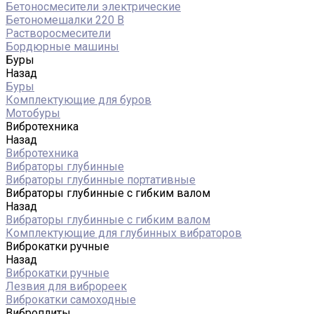
Бетоносмесители электрические
Бетономешалки 220 В
Растворосмесители
Бордюрные машины
Буры
Назад
Буры
Комплектующие для буров
Мотобуры
Вибротехника
Назад
Вибротехника
Вибраторы глубинные
Вибраторы глубинные портативные
Вибраторы глубинные с гибким валом
Назад
Вибраторы глубинные с гибким валом
Комплектующие для глубинных вибраторов
Виброкатки ручные
Назад
Виброкатки ручные
Лезвия для виброреек
Виброкатки самоходные
Виброплиты