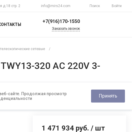
я д.18 стр. 2
info@mirs24.com
Поиск
Войти
+7(916)170-1550
КОНТАКТЫ
Заказать звонок
+7(916)170-1550
г. Москва, ул.
телескопические сетевые
/
Верхоянская д.18 стр.
2
Пн-Пт 10:00-20:00
GTWY13-320 AC 220V 3-
Воскресенье
Выходной
info@mirs24.com
 веб-сайте. Продолжая просмотр
Принять
фиденциальности
1 471 934 руб.
/
шт