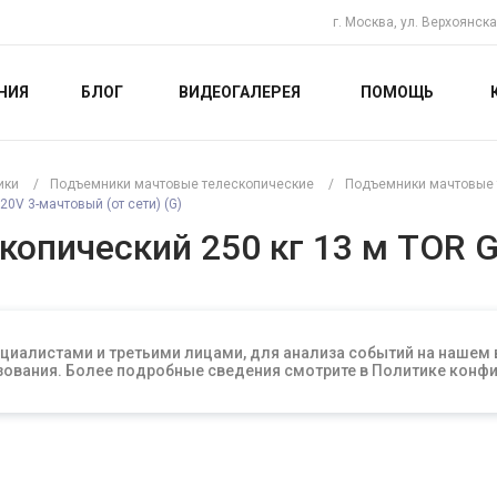
г. Москва, ул. Верхоянска
НИЯ
БЛОГ
ВИДЕОГАЛЕРЕЯ
ПОМОЩЬ
ики
/
Подъемники мачтовые телескопические
/
Подъемники мачтовые 
0V 3-мачтовый (от сети) (G)
опический 250 кг 13 м TOR 
циалистами и третьими лицами, для анализа событий на нашем
льзования. Более подробные сведения смотрите в Политике кон
Артикул
1020082
СРАВНИТЬ
ОТЛОЖИТЬ