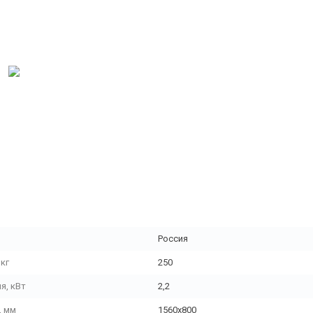
Россия
кг
250
я, кВт
2,2
, мм
1560х800