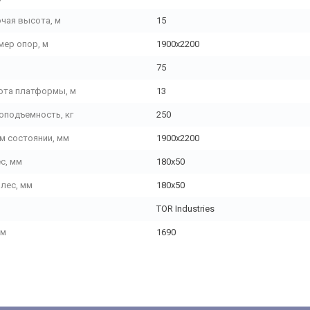
чая высота, м
15
ер опор, м
1900x2200
75
ота платформы, м
13
оподъемность, кг
250
м состоянии, мм
1900x2200
с, мм
180х50
лес, мм
180х50
TOR Industries
мм
1690