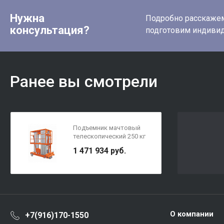
Нужна
Подробно расскажем 
консультация?
подготовим индиви
Ранее вы смотрели
Подъемник мачтовый
телескопический 250 кг
13 м TOR GTWY13-320 AC
1 471 934 руб.
220V 3-мачтовый (от
сети) (G)
О компании
+7(916)170-1550