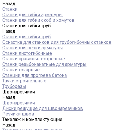
Назад
Станки
Станки для гибки арматуры
Станки для гибки скоб и хомутов
Станки для гибки труб
Назад
Станки для гибки труб
Оснастка для станков для трубогибочных станков
Станки для резки арматуры
Станки листогибочные
Станки правильно-отрезные
Станки резьбонакатные для арматуры
Станки токарные
Станции для прогрева бетона
Тачки строительные
Труборезы
Швонарезчики
Назад
Швонарезчики
Диски режущие для швонарезчиков
Резчики швов
Такелаж и комплектующие
Назад