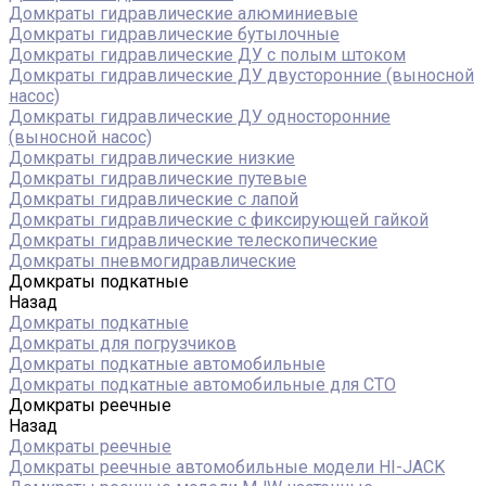
Домкраты гидравлические алюминиевые
Домкраты гидравлические бутылочные
Домкраты гидравлические ДУ c полым штоком
Домкраты гидравлические ДУ двусторонние (выносной
насос)
Домкраты гидравлические ДУ односторонние
(выносной насос)
Домкраты гидравлические низкие
Домкраты гидравлические путевые
Домкраты гидравлические с лапой
Домкраты гидравлические с фиксирующей гайкой
Домкраты гидравлические телескопические
Домкраты пневмогидравлические
Домкраты подкатные
Назад
Домкраты подкатные
Домкраты для погрузчиков
Домкраты подкатные автомобильные
Домкраты подкатные автомобильные для СТО
Домкраты реечные
Назад
Домкраты реечные
Домкраты реечные автомобильные модели HI-JACK