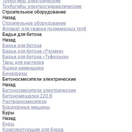
Трубогибы электрические
Трубогибы электрогидравлические
Строительное оборудование
Назад
Строительное оборудование
Аппарат для сварки полимерных труб
Бадьи для бетона
Назад
Бадьи для бетона
Бадьи для бетона «Рюмки»
Бадьи для бетона «Туфельки»
Тары для раствора
Ящики каменщика
Бензорезы
Бетоносмесители электрические
Назад
Бетоносмесители электрические
Бетономешалки 220 В
Растворосмесители
Бордюрные машины
Буры
Назад
Буры
Комплектующие для буров