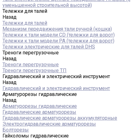
уменьшенной строительной высотой)
Тележки для талей
Назад
Тележки для талей
Механизм передвижения тали ручной (кошка)
Тележки к тали модели CD (тележки для ворот)
Тележки к тали модели РА (тележки для ворот)
Тележки электрические для талей DHS
Треноги перегрузочные
Назад
Треноги перегрузочные
Треноги перегрузочные ТП
Гидравлический и электрический инструмент
Назад
Гидравлический и электрический инструмент
Арматурорезы гидравлические
Назад
Арматурорезы гидравлические
Гидравлические арматурорезы
Гидравлические арматурорезы аккумуляторные
Электрогидравлические арматурорезы
Болторезы
Гайколомы гидравлические