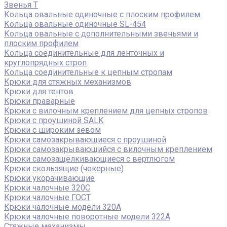
Звенья Т
Кольца овальные одиночные c плоским профилем
Кольца овальные одиночные SL-454
Кольца овальные с дополнительными звеньями и
плоским профилем
Кольца соединительные для ленточных и
круглопрядных строп
Кольца соединительные к цепным стропам
Крюки для стяжных механизмов
Крюки для тентов
Крюки праварные
Крюки с вилочным креплением для цепных стропов
Крюки с проушиной SALK
Крюки с широким зевом
Крюки самозакрывающиеся с проушиной
Крюки самозакрывающийся с вилочным креплением
Крюки самозащёлкивающиеся с вертлюгом
Крюки скользящие (чокерные)
Крюки укорачивающие
Крюки чалочные 320C
Крюки чалочные ГОСТ
Крюки чалочные модели 320А
Крюки чалочные поворотные модели 322А
Стяжные механизмы