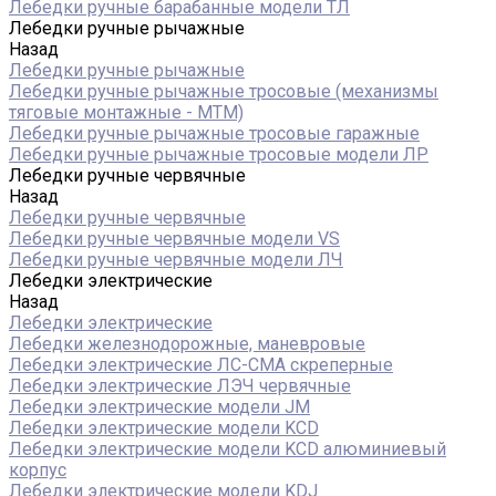
Лебедки ручные барабанные модели ТЛ
Лебедки ручные рычажные
Назад
Лебедки ручные рычажные
Лебедки ручные рычажные тросовые (механизмы
тяговые монтажные - МТМ)
Лебедки ручные рычажные тросовые гаражные
Лебедки ручные рычажные тросовые модели ЛР
Лебедки ручные червячные
Назад
Лебедки ручные червячные
Лебедки ручные червячные модели VS
Лебедки ручные червячные модели ЛЧ
Лебедки электрические
Назад
Лебедки электрические
Лебедки железнодорожные, маневровые
Лебедки электрические ЛС-СМА скреперные
Лебедки электрические ЛЭЧ червячные
Лебедки электрические модели JM
Лебедки электрические модели KCD
Лебедки электрические модели KCD алюминиевый
корпус
Лебедки электрические модели KDJ