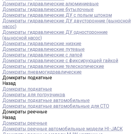
Домкраты гидравлические алюминиевые
Домкраты гидравлические бутылочные
Домкраты гидравлические ДУ c полым штоком
Домкраты гидравлические ДУ двусторонние (выносной
насос)
Домкраты гидравлические ДУ односторонние
(выносной насос)
Домкраты гидравлические низкие
Домкраты гидравлические путевые
Домкраты гидравлические с лапой
Домкраты гидравлические с фиксирующей гайкой
Домкраты гидравлические телескопические
Домкраты пневмогидравлические
Домкраты подкатные
Назад
Домкраты подкатные
Домкраты для погрузчиков
Домкраты подкатные автомобильные
Домкраты подкатные автомобильные для СТО
Домкраты реечные
Назад
Домкраты реечные
Домкраты реечные автомобильные модели HI-JACK