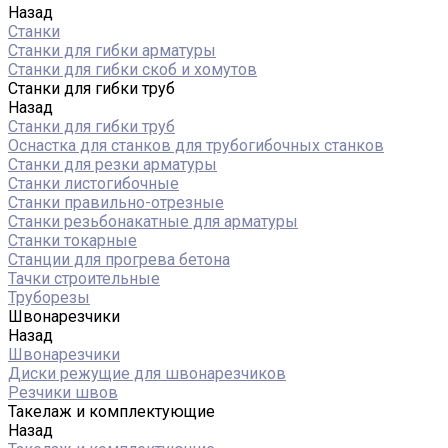
Назад
Станки
Станки для гибки арматуры
Станки для гибки скоб и хомутов
Станки для гибки труб
Назад
Станки для гибки труб
Оснастка для станков для трубогибочных станков
Станки для резки арматуры
Станки листогибочные
Станки правильно-отрезные
Станки резьбонакатные для арматуры
Станки токарные
Станции для прогрева бетона
Тачки строительные
Труборезы
Швонарезчики
Назад
Швонарезчики
Диски режущие для швонарезчиков
Резчики швов
Такелаж и комплектующие
Назад