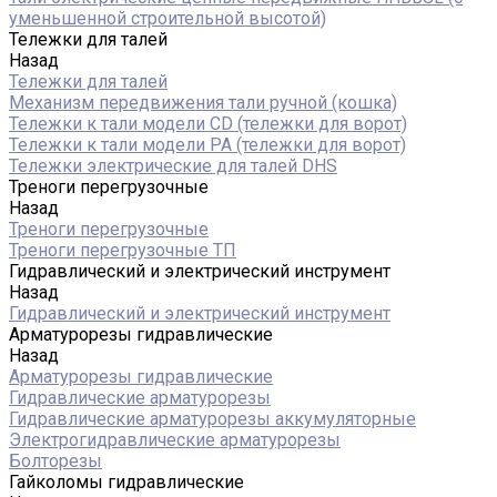
уменьшенной строительной высотой)
Тележки для талей
Назад
Тележки для талей
Механизм передвижения тали ручной (кошка)
Тележки к тали модели CD (тележки для ворот)
Тележки к тали модели РА (тележки для ворот)
Тележки электрические для талей DHS
Треноги перегрузочные
Назад
Треноги перегрузочные
Треноги перегрузочные ТП
Гидравлический и электрический инструмент
Назад
Гидравлический и электрический инструмент
Арматурорезы гидравлические
Назад
Арматурорезы гидравлические
Гидравлические арматурорезы
Гидравлические арматурорезы аккумуляторные
Электрогидравлические арматурорезы
Болторезы
Гайколомы гидравлические