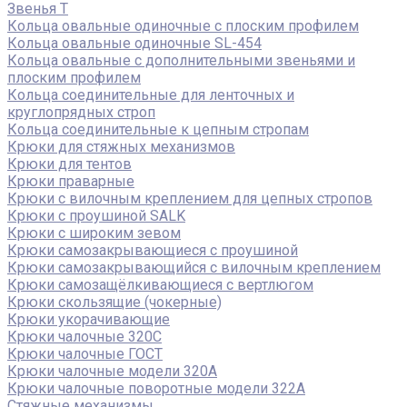
Звенья Т
Кольца овальные одиночные c плоским профилем
Кольца овальные одиночные SL-454
Кольца овальные с дополнительными звеньями и
плоским профилем
Кольца соединительные для ленточных и
круглопрядных строп
Кольца соединительные к цепным стропам
Крюки для стяжных механизмов
Крюки для тентов
Крюки праварные
Крюки с вилочным креплением для цепных стропов
Крюки с проушиной SALK
Крюки с широким зевом
Крюки самозакрывающиеся с проушиной
Крюки самозакрывающийся с вилочным креплением
Крюки самозащёлкивающиеся с вертлюгом
Крюки скользящие (чокерные)
Крюки укорачивающие
Крюки чалочные 320C
Крюки чалочные ГОСТ
Крюки чалочные модели 320А
Крюки чалочные поворотные модели 322А
Стяжные механизмы