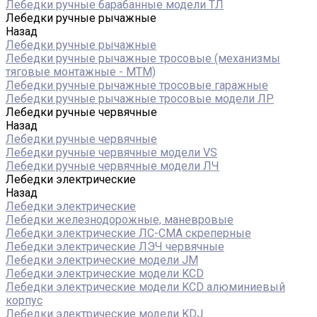
Лебедки ручные барабанные модели ТЛ
Лебедки ручные рычажные
Назад
Лебедки ручные рычажные
Лебедки ручные рычажные тросовые (механизмы
тяговые монтажные - МТМ)
Лебедки ручные рычажные тросовые гаражные
Лебедки ручные рычажные тросовые модели ЛР
Лебедки ручные червячные
Назад
Лебедки ручные червячные
Лебедки ручные червячные модели VS
Лебедки ручные червячные модели ЛЧ
Лебедки электрические
Назад
Лебедки электрические
Лебедки железнодорожные, маневровые
Лебедки электрические ЛС-СМА скреперные
Лебедки электрические ЛЭЧ червячные
Лебедки электрические модели JM
Лебедки электрические модели KCD
Лебедки электрические модели KCD алюминиевый
корпус
Лебедки электрические модели KDJ