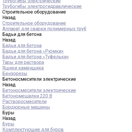
Трубогибы электрические
Трубогибы электрогидравлические
Строительное оборудование
Назад
Строительное оборудование
Аппарат для сварки полимерных труб
Бадьи для бетона
Назад
Бадьи для бетона
Бадьи для бетона «Рюмки»
Бадьи для бетона «Туфельки»
Тары для раствора
Ящики каменщика
Бензорезы
Бетоносмесители электрические
Назад
Бетоносмесители электрические
Бетономешалки 220 В
Растворосмесители
Бордюрные машины
Буры
Назад
Буры
Комплектующие для буров