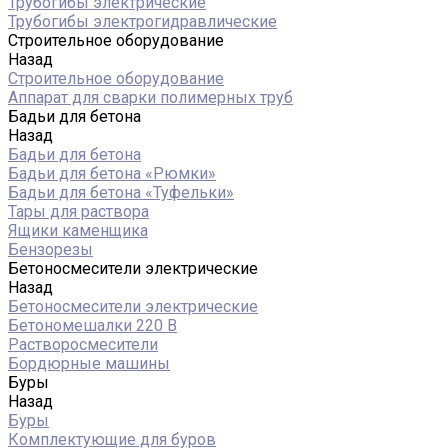
Трубогибы электрические
Трубогибы электрогидравлические
Строительное оборудование
Назад
Строительное оборудование
Аппарат для сварки полимерных труб
Бадьи для бетона
Назад
Бадьи для бетона
Бадьи для бетона «Рюмки»
Бадьи для бетона «Туфельки»
Тары для раствора
Ящики каменщика
Бензорезы
Бетоносмесители электрические
Назад
Бетоносмесители электрические
Бетономешалки 220 В
Растворосмесители
Бордюрные машины
Буры
Назад
Буры
Комплектующие для буров