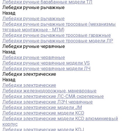
Лебедки ручные барабанные модели ТЛ
Лебедки ручные рычажные
Назад
Лебедки ручные рычажные
Лебедки ручные рычажные тросовые (механизмы
тяговые монтажные - МТМ)
Лебедки ручные рычажные тросовые гаражные
Лебедки ручные рычажные тросовые модели ЛР
Лебедки ручные червячные
Назад
Лебедки ручные червячные
Лебедки ручные червячные модели VS
Лебедки ручные червячные модели ЛЧ
Лебедки электрические
Назад
Лебедки электрические
Лебедки железнодорожные, маневровые
Лебедки электрические ЛС-СМА скреперные
Лебедки электрические ЛЭЧ червячные
Лебедки электрические модели JM
Лебедки электрические модели KCD
Лебедки электрические модели KCD алюминиевый
корпус
Лебедки электрические модели KDJ