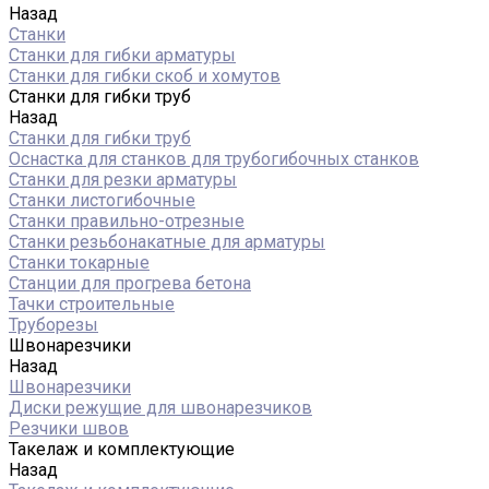
Назад
Станки
Станки для гибки арматуры
Станки для гибки скоб и хомутов
Станки для гибки труб
Назад
Станки для гибки труб
Оснастка для станков для трубогибочных станков
Станки для резки арматуры
Станки листогибочные
Станки правильно-отрезные
Станки резьбонакатные для арматуры
Станки токарные
Станции для прогрева бетона
Тачки строительные
Труборезы
Швонарезчики
Назад
Швонарезчики
Диски режущие для швонарезчиков
Резчики швов
Такелаж и комплектующие
Назад