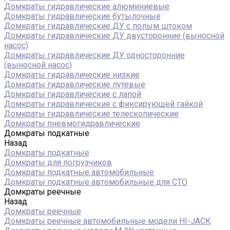
Домкраты гидравлические алюминиевые
Домкраты гидравлические бутылочные
Домкраты гидравлические ДУ c полым штоком
Домкраты гидравлические ДУ двусторонние (выносной
насос)
Домкраты гидравлические ДУ односторонние
(выносной насос)
Домкраты гидравлические низкие
Домкраты гидравлические путевые
Домкраты гидравлические с лапой
Домкраты гидравлические с фиксирующей гайкой
Домкраты гидравлические телескопические
Домкраты пневмогидравлические
Домкраты подкатные
Назад
Домкраты подкатные
Домкраты для погрузчиков
Домкраты подкатные автомобильные
Домкраты подкатные автомобильные для СТО
Домкраты реечные
Назад
Домкраты реечные
Домкраты реечные автомобильные модели HI-JACK