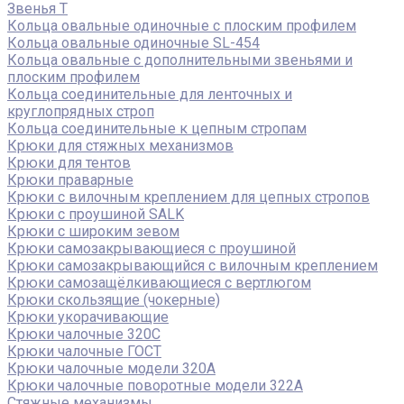
Звенья Т
Кольца овальные одиночные c плоским профилем
Кольца овальные одиночные SL-454
Кольца овальные с дополнительными звеньями и
плоским профилем
Кольца соединительные для ленточных и
круглопрядных строп
Кольца соединительные к цепным стропам
Крюки для стяжных механизмов
Крюки для тентов
Крюки праварные
Крюки с вилочным креплением для цепных стропов
Крюки с проушиной SALK
Крюки с широким зевом
Крюки самозакрывающиеся с проушиной
Крюки самозакрывающийся с вилочным креплением
Крюки самозащёлкивающиеся с вертлюгом
Крюки скользящие (чокерные)
Крюки укорачивающие
Крюки чалочные 320C
Крюки чалочные ГОСТ
Крюки чалочные модели 320А
Крюки чалочные поворотные модели 322А
Стяжные механизмы