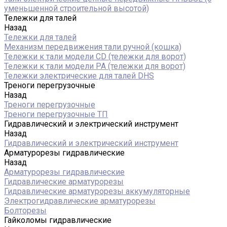
уменьшенной строительной высотой)
Тележки для талей
Назад
Тележки для талей
Механизм передвижения тали ручной (кошка)
Тележки к тали модели CD (тележки для ворот)
Тележки к тали модели РА (тележки для ворот)
Тележки электрические для талей DHS
Треноги перегрузочные
Назад
Треноги перегрузочные
Треноги перегрузочные ТП
Гидравлический и электрический инструмент
Назад
Гидравлический и электрический инструмент
Арматурорезы гидравлические
Назад
Арматурорезы гидравлические
Гидравлические арматурорезы
Гидравлические арматурорезы аккумуляторные
Электрогидравлические арматурорезы
Болторезы
Гайколомы гидравлические