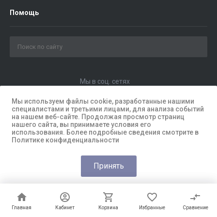
Помощь
Мы в соц. сетях
Мы используем файлы cookie, разработанные нашими
специалистами и третьими лицами, для анализа событий
на нашем веб-сайте. Продолжая просмотр страниц
нашего сайта, вы принимаете условия его
использования. Более подробные сведения смотрите в
Политике конфиденциальности
Принять
© 2026 Universe, Все права защищены
Главная
Главная
Кабинет
Кабинет
Корзина
Корзина
Избранные
Избранные
Сравнение
Сравнение