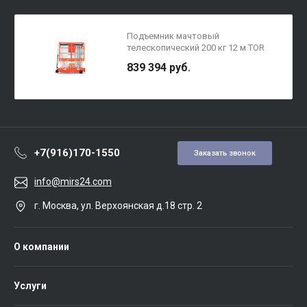
Подъемник мачтовый
телескопический 200 кг 12 м TOR
GTWY12-200S DC 2-мачтовый
839 394 руб.
(автономный) (G)
+7(916)170-1550
Заказать звонок
info@mirs24.com
г. Москва, ул. Верхоянская д.18 стр. 2
О компании
Услуги