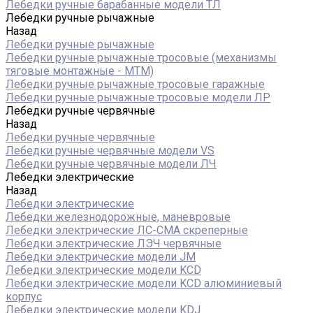
Лебедки ручные барабанные модели ТЛ
Лебедки ручные рычажные
Назад
Лебедки ручные рычажные
Лебедки ручные рычажные тросовые (механизмы
тяговые монтажные - МТМ)
Лебедки ручные рычажные тросовые гаражные
Лебедки ручные рычажные тросовые модели ЛР
Лебедки ручные червячные
Назад
Лебедки ручные червячные
Лебедки ручные червячные модели VS
Лебедки ручные червячные модели ЛЧ
Лебедки электрические
Назад
Лебедки электрические
Лебедки железнодорожные, маневровые
Лебедки электрические ЛС-СМА скреперные
Лебедки электрические ЛЭЧ червячные
Лебедки электрические модели JM
Лебедки электрические модели KCD
Лебедки электрические модели KCD алюминиевый
корпус
Лебедки электрические модели KDJ