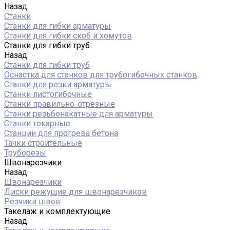
Назад
Станки
Станки для гибки арматуры
Станки для гибки скоб и хомутов
Станки для гибки труб
Назад
Станки для гибки труб
Оснастка для станков для трубогибочных станков
Станки для резки арматуры
Станки листогибочные
Станки правильно-отрезные
Станки резьбонакатные для арматуры
Станки токарные
Станции для прогрева бетона
Тачки строительные
Труборезы
Швонарезчики
Назад
Швонарезчики
Диски режущие для швонарезчиков
Резчики швов
Такелаж и комплектующие
Назад