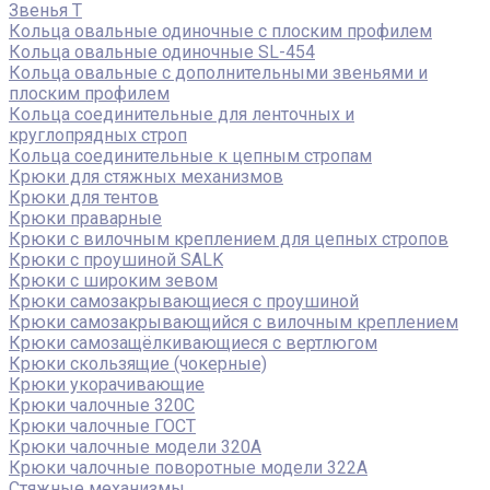
Звенья Т
Кольца овальные одиночные c плоским профилем
Кольца овальные одиночные SL-454
Кольца овальные с дополнительными звеньями и
плоским профилем
Кольца соединительные для ленточных и
круглопрядных строп
Кольца соединительные к цепным стропам
Крюки для стяжных механизмов
Крюки для тентов
Крюки праварные
Крюки с вилочным креплением для цепных стропов
Крюки с проушиной SALK
Крюки с широким зевом
Крюки самозакрывающиеся с проушиной
Крюки самозакрывающийся с вилочным креплением
Крюки самозащёлкивающиеся с вертлюгом
Крюки скользящие (чокерные)
Крюки укорачивающие
Крюки чалочные 320C
Крюки чалочные ГОСТ
Крюки чалочные модели 320А
Крюки чалочные поворотные модели 322А
Стяжные механизмы