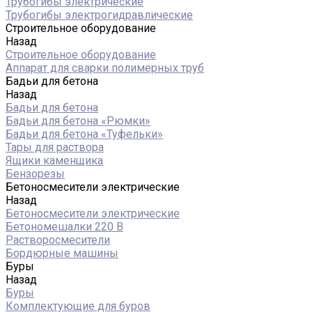
Трубогибы электрические
Трубогибы электрогидравлические
Строительное оборудование
Назад
Строительное оборудование
Аппарат для сварки полимерных труб
Бадьи для бетона
Назад
Бадьи для бетона
Бадьи для бетона «Рюмки»
Бадьи для бетона «Туфельки»
Тары для раствора
Ящики каменщика
Бензорезы
Бетоносмесители электрические
Назад
Бетоносмесители электрические
Бетономешалки 220 В
Растворосмесители
Бордюрные машины
Буры
Назад
Буры
Комплектующие для буров