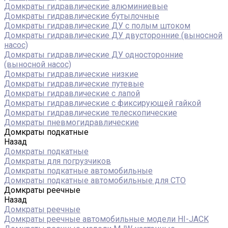
Домкраты гидравлические алюминиевые
Домкраты гидравлические бутылочные
Домкраты гидравлические ДУ c полым штоком
Домкраты гидравлические ДУ двусторонние (выносной
насос)
Домкраты гидравлические ДУ односторонние
(выносной насос)
Домкраты гидравлические низкие
Домкраты гидравлические путевые
Домкраты гидравлические с лапой
Домкраты гидравлические с фиксирующей гайкой
Домкраты гидравлические телескопические
Домкраты пневмогидравлические
Домкраты подкатные
Назад
Домкраты подкатные
Домкраты для погрузчиков
Домкраты подкатные автомобильные
Домкраты подкатные автомобильные для СТО
Домкраты реечные
Назад
Домкраты реечные
Домкраты реечные автомобильные модели HI-JACK