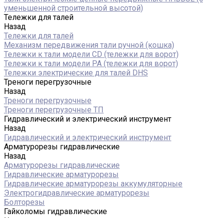
уменьшенной строительной высотой)
Тележки для талей
Назад
Тележки для талей
Механизм передвижения тали ручной (кошка)
Тележки к тали модели CD (тележки для ворот)
Тележки к тали модели РА (тележки для ворот)
Тележки электрические для талей DHS
Треноги перегрузочные
Назад
Треноги перегрузочные
Треноги перегрузочные ТП
Гидравлический и электрический инструмент
Назад
Гидравлический и электрический инструмент
Арматурорезы гидравлические
Назад
Арматурорезы гидравлические
Гидравлические арматурорезы
Гидравлические арматурорезы аккумуляторные
Электрогидравлические арматурорезы
Болторезы
Гайколомы гидравлические