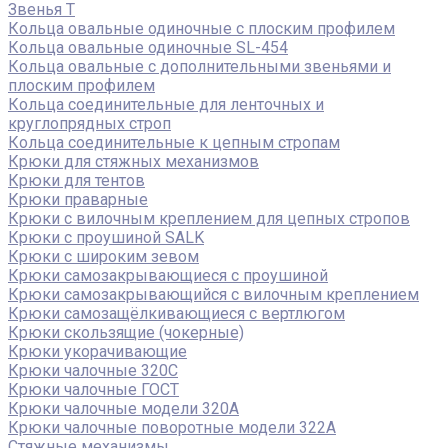
Звенья Т
Кольца овальные одиночные c плоским профилем
Кольца овальные одиночные SL-454
Кольца овальные с дополнительными звеньями и
плоским профилем
Кольца соединительные для ленточных и
круглопрядных строп
Кольца соединительные к цепным стропам
Крюки для стяжных механизмов
Крюки для тентов
Крюки праварные
Крюки с вилочным креплением для цепных стропов
Крюки с проушиной SALK
Крюки с широким зевом
Крюки самозакрывающиеся с проушиной
Крюки самозакрывающийся с вилочным креплением
Крюки самозащёлкивающиеся с вертлюгом
Крюки скользящие (чокерные)
Крюки укорачивающие
Крюки чалочные 320C
Крюки чалочные ГОСТ
Крюки чалочные модели 320А
Крюки чалочные поворотные модели 322А
Стяжные механизмы