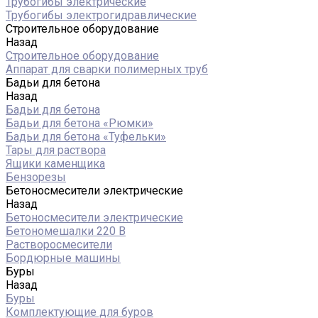
Трубогибы электрические
Трубогибы электрогидравлические
Строительное оборудование
Назад
Строительное оборудование
Аппарат для сварки полимерных труб
Бадьи для бетона
Назад
Бадьи для бетона
Бадьи для бетона «Рюмки»
Бадьи для бетона «Туфельки»
Тары для раствора
Ящики каменщика
Бензорезы
Бетоносмесители электрические
Назад
Бетоносмесители электрические
Бетономешалки 220 В
Растворосмесители
Бордюрные машины
Буры
Назад
Буры
Комплектующие для буров