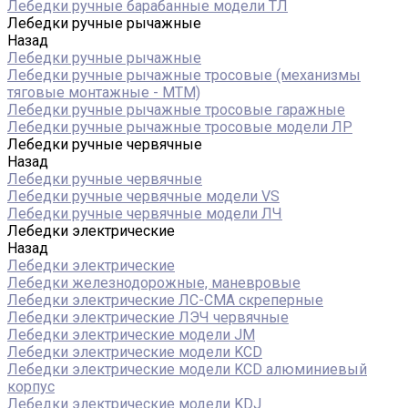
Лебедки ручные барабанные модели ТЛ
Лебедки ручные рычажные
Назад
Лебедки ручные рычажные
Лебедки ручные рычажные тросовые (механизмы
тяговые монтажные - МТМ)
Лебедки ручные рычажные тросовые гаражные
Лебедки ручные рычажные тросовые модели ЛР
Лебедки ручные червячные
Назад
Лебедки ручные червячные
Лебедки ручные червячные модели VS
Лебедки ручные червячные модели ЛЧ
Лебедки электрические
Назад
Лебедки электрические
Лебедки железнодорожные, маневровые
Лебедки электрические ЛС-СМА скреперные
Лебедки электрические ЛЭЧ червячные
Лебедки электрические модели JM
Лебедки электрические модели KCD
Лебедки электрические модели KCD алюминиевый
корпус
Лебедки электрические модели KDJ