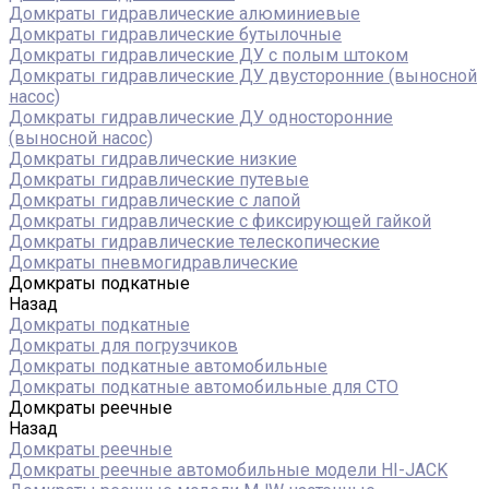
Домкраты гидравлические алюминиевые
Домкраты гидравлические бутылочные
Домкраты гидравлические ДУ c полым штоком
Домкраты гидравлические ДУ двусторонние (выносной
насос)
Домкраты гидравлические ДУ односторонние
(выносной насос)
Домкраты гидравлические низкие
Домкраты гидравлические путевые
Домкраты гидравлические с лапой
Домкраты гидравлические с фиксирующей гайкой
Домкраты гидравлические телескопические
Домкраты пневмогидравлические
Домкраты подкатные
Назад
Домкраты подкатные
Домкраты для погрузчиков
Домкраты подкатные автомобильные
Домкраты подкатные автомобильные для СТО
Домкраты реечные
Назад
Домкраты реечные
Домкраты реечные автомобильные модели HI-JACK