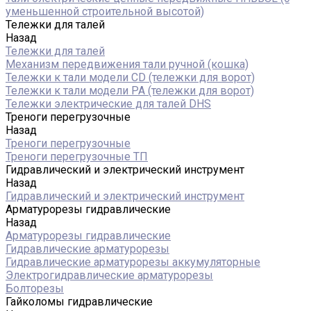
уменьшенной строительной высотой)
Тележки для талей
Назад
Тележки для талей
Механизм передвижения тали ручной (кошка)
Тележки к тали модели CD (тележки для ворот)
Тележки к тали модели РА (тележки для ворот)
Тележки электрические для талей DHS
Треноги перегрузочные
Назад
Треноги перегрузочные
Треноги перегрузочные ТП
Гидравлический и электрический инструмент
Назад
Гидравлический и электрический инструмент
Арматурорезы гидравлические
Назад
Арматурорезы гидравлические
Гидравлические арматурорезы
Гидравлические арматурорезы аккумуляторные
Электрогидравлические арматурорезы
Болторезы
Гайколомы гидравлические