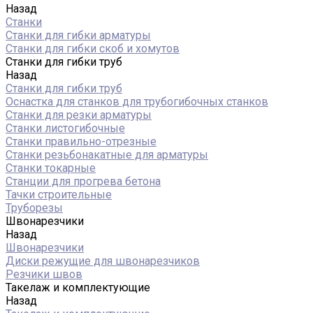
Назад
Станки
Станки для гибки арматуры
Станки для гибки скоб и хомутов
Станки для гибки труб
Назад
Станки для гибки труб
Оснастка для станков для трубогибочных станков
Станки для резки арматуры
Станки листогибочные
Станки правильно-отрезные
Станки резьбонакатные для арматуры
Станки токарные
Станции для прогрева бетона
Тачки строительные
Труборезы
Швонарезчики
Назад
Швонарезчики
Диски режущие для швонарезчиков
Резчики швов
Такелаж и комплектующие
Назад