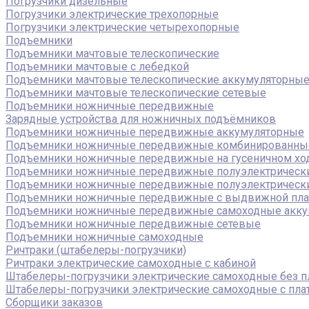
Погрузчики дизельные
Погрузчики электрические трехопорные
Погрузчики электрические четырехопорные
Подъемники
Подъемники мачтовые телескопические
Подъемники мачтовые с лебедкой
Подъемники мачтовые телескопические аккумуляторны
Подъемники мачтовые телескопические сетевые
Подъемники ножничные передвижные
Зарядные устройства для ножничных подъёмников
Подъемники ножничные передвижные аккумуляторные
Подъемники ножничные передвижные комбинированны
Подъемники ножничные передвижные на гусеничном хо
Подъемники ножничные передвижные полуэлектрическ
Подъемники ножничные передвижные полуэлектрическ
Подъемники ножничные передвижные с выдвижной пл
Подъемники ножничные передвижные самоходные акку
Подъемники ножничные передвижные сетевые
Подъемники ножничные самоходные
Ричтраки (штабелеры-погрузчики)
Ричтраки электрические самоходные с кабиной
Штабелеры-погрузчики электрические самоходные без 
Штабелеры-погрузчики электрические самоходные с пл
Сборщики заказов