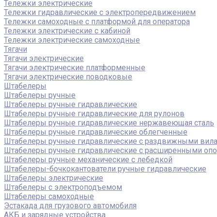
Тележки электрические
Тележки гидравлические с электропередвижением
Тележки самоходные с платформой для оператора
Тележки электрические с кабиной
Тележки электрические самоходные
Тягачи
Тягачи электрические
Тягачи электрические платформенные
Тягачи электрические поводковые
Штабелеры
Штабелеры ручные
Штабелеры ручные гидравлические
Штабелеры ручные гидравлические для рулонов
Штабелеры ручные гидравлические нержавеющая сталь
Штабелеры ручные гидравлические облегченные
Штабелеры ручные гидравлические с раздвижными вил
Штабелеры ручные гидравлические с расширенными оп
Штабелеры ручные механические с лебедкой
Штабелеры-бочкокантователи ручные гидравлические
Штабелеры электрические
Штабелеры с электроподъемом
Штабелеры самоходные
Эстакада для грузового автомобиля
АКБ и зарядные устройства