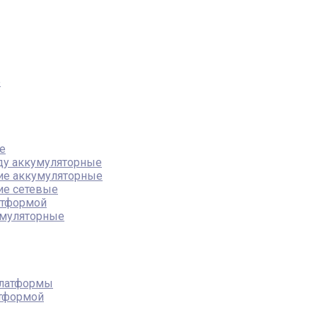
е
е
ду аккумуляторные
ие аккумуляторные
ие сетевые
атформой
муляторные
платформы
атформой