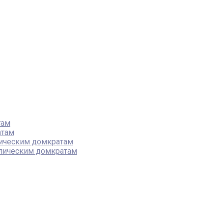
там
атам
лическим домкратам
влическим домкратам