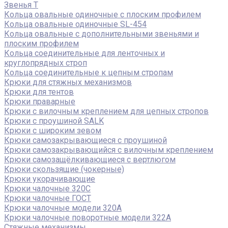
Звенья Т
Кольца овальные одиночные c плоским профилем
Кольца овальные одиночные SL-454
Кольца овальные с дополнительными звеньями и
плоским профилем
Кольца соединительные для ленточных и
круглопрядных строп
Кольца соединительные к цепным стропам
Крюки для стяжных механизмов
Крюки для тентов
Крюки праварные
Крюки с вилочным креплением для цепных стропов
Крюки с проушиной SALK
Крюки с широким зевом
Крюки самозакрывающиеся с проушиной
Крюки самозакрывающийся с вилочным креплением
Крюки самозащёлкивающиеся с вертлюгом
Крюки скользящие (чокерные)
Крюки укорачивающие
Крюки чалочные 320C
Крюки чалочные ГОСТ
Крюки чалочные модели 320А
Крюки чалочные поворотные модели 322А
Стяжные механизмы