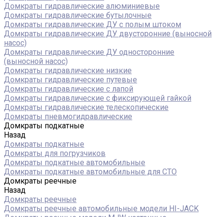
Домкраты гидравлические алюминиевые
Домкраты гидравлические бутылочные
Домкраты гидравлические ДУ c полым штоком
Домкраты гидравлические ДУ двусторонние (выносной
насос)
Домкраты гидравлические ДУ односторонние
(выносной насос)
Домкраты гидравлические низкие
Домкраты гидравлические путевые
Домкраты гидравлические с лапой
Домкраты гидравлические с фиксирующей гайкой
Домкраты гидравлические телескопические
Домкраты пневмогидравлические
Домкраты подкатные
Назад
Домкраты подкатные
Домкраты для погрузчиков
Домкраты подкатные автомобильные
Домкраты подкатные автомобильные для СТО
Домкраты реечные
Назад
Домкраты реечные
Домкраты реечные автомобильные модели HI-JACK