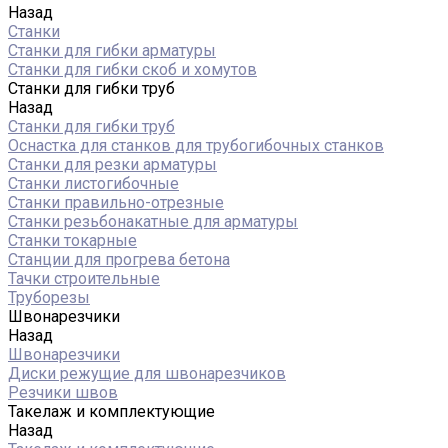
Назад
Станки
Станки для гибки арматуры
Станки для гибки скоб и хомутов
Станки для гибки труб
Назад
Станки для гибки труб
Оснастка для станков для трубогибочных станков
Станки для резки арматуры
Станки листогибочные
Станки правильно-отрезные
Станки резьбонакатные для арматуры
Станки токарные
Станции для прогрева бетона
Тачки строительные
Труборезы
Швонарезчики
Назад
Швонарезчики
Диски режущие для швонарезчиков
Резчики швов
Такелаж и комплектующие
Назад