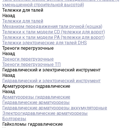
уменьшенной строительной высотой)
Тележки для талей
Назад
Тележки для талей
Механизм передвижения тали ручной (кошка)
Тележки к тали модели CD (тележки для ворот)
Тележки к тали модели РА (тележки для ворот)
Тележки электрические для талей DHS
Треноги перегрузочные
Назад
Треноги перегрузочные
Треноги перегрузочные ТП
Гидравлический и электрический инструмент
Назад
Гидравлический и электрический инструмент
Арматурорезы гидравлические
Назад
Арматурорезы гидравлические
Гидравлические арматурорезы
Гидравлические арматурорезы аккумуляторные
Электрогидравлические арматурорезы
Болторезы
Гайколомы гидравлические