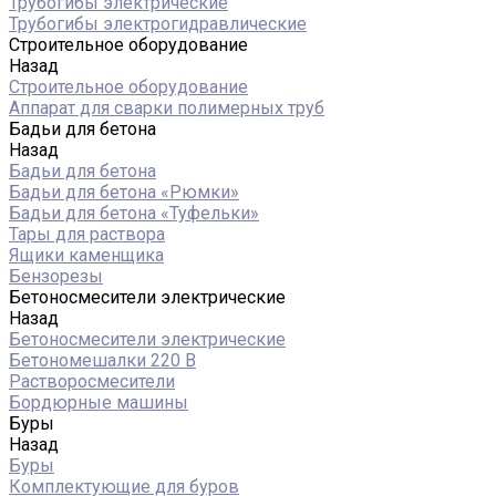
Трубогибы электрические
Трубогибы электрогидравлические
Строительное оборудование
Назад
Строительное оборудование
Аппарат для сварки полимерных труб
Бадьи для бетона
Назад
Бадьи для бетона
Бадьи для бетона «Рюмки»
Бадьи для бетона «Туфельки»
Тары для раствора
Ящики каменщика
Бензорезы
Бетоносмесители электрические
Назад
Бетоносмесители электрические
Бетономешалки 220 В
Растворосмесители
Бордюрные машины
Буры
Назад
Буры
Комплектующие для буров