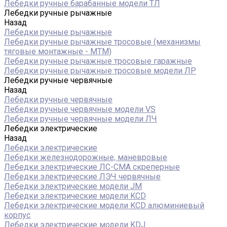
Лебедки ручные барабанные модели ТЛ
Лебедки ручные рычажные
Назад
Лебедки ручные рычажные
Лебедки ручные рычажные тросовые (механизмы
тяговые монтажные - МТМ)
Лебедки ручные рычажные тросовые гаражные
Лебедки ручные рычажные тросовые модели ЛР
Лебедки ручные червячные
Назад
Лебедки ручные червячные
Лебедки ручные червячные модели VS
Лебедки ручные червячные модели ЛЧ
Лебедки электрические
Назад
Лебедки электрические
Лебедки железнодорожные, маневровые
Лебедки электрические ЛС-СМА скреперные
Лебедки электрические ЛЭЧ червячные
Лебедки электрические модели JM
Лебедки электрические модели KCD
Лебедки электрические модели KCD алюминиевый
корпус
Лебедки электрические модели KDJ