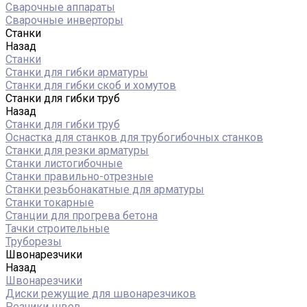
Сварочные аппараты
Сварочные инверторы
Станки
Назад
Станки
Станки для гибки арматуры
Станки для гибки скоб и хомутов
Станки для гибки труб
Назад
Станки для гибки труб
Оснастка для станков для трубогибочных станков
Станки для резки арматуры
Станки листогибочные
Станки правильно-отрезные
Станки резьбонакатные для арматуры
Станки токарные
Станции для прогрева бетона
Тачки строительные
Труборезы
Швонарезчики
Назад
Швонарезчики
Диски режущие для швонарезчиков
Резчики швов