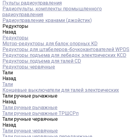
Пульты радиоуправления
Радиопульты, комплекты промышленного
радиоуправления
Радиоуправление кранами (джойстик)
Редукторы
Назад
Редукторы
Мотор-редукторы для балок опорных KD
Редукторы для штабелеров-бочкокантователей WPDS
Редукторы подъема для лебедок электрических KCD
Редукторы подъема для талей CD
Редукторы червячные
Тали
Назад
Тали
Концевые выключатели для талей электрических
Тали ручные рычажные
Назад
Тали ручные рычажные
Тали ручные рычажные ТРШСРп
Тали ручные червячные
Назад
Тали ручные червячные
Тали ручные червячные передвижные