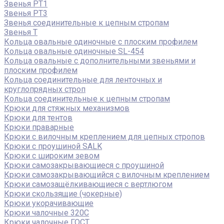
Звенья РТ1
Звенья РТ3
Звенья соединительные к цепным стропам
Звенья Т
Кольца овальные одиночные c плоским профилем
Кольца овальные одиночные SL-454
Кольца овальные с дополнительными звеньями и
плоским профилем
Кольца соединительные для ленточных и
круглопрядных строп
Кольца соединительные к цепным стропам
Крюки для стяжных механизмов
Крюки для тентов
Крюки праварные
Крюки с вилочным креплением для цепных стропов
Крюки с проушиной SALK
Крюки с широким зевом
Крюки самозакрывающиеся с проушиной
Крюки самозакрывающийся с вилочным креплением
Крюки самозащёлкивающиеся с вертлюгом
Крюки скользящие (чокерные)
Крюки укорачивающие
Крюки чалочные 320C
Крюки чалочные ГОСТ